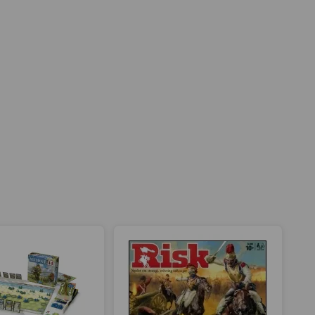
Recension
1 av 1
Skriv en recension