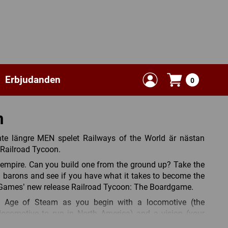
Erbjudanden
0
n
nte längre MEN spelet Railways of the World är nästan
 Railroad Tycoon.
d empire. Can you build one from the ground up? Take the
oad barons and see if you have what it takes to become the
 Games’ new release Railroad Tycoon: The Boardgame.
he Age of Steam as you begin with a locomotive (the
t locomotive to run in North America) and a vision (your
there, build your budding railroad network into a vast