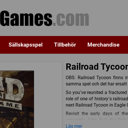
Sällskapsspel
Tillbehör
Merchandise
Railroad Tycoo
OBS: Railroad Tycoon finns i
samma spel och det har ersatt
So you’ve reunited a fracture
role of one of history’s railr
next Railroad Tycoon in Eagle
Revisit the early days of t
venerable John Bull, the firs
Tycoon “mission” card). From 
Läs mer