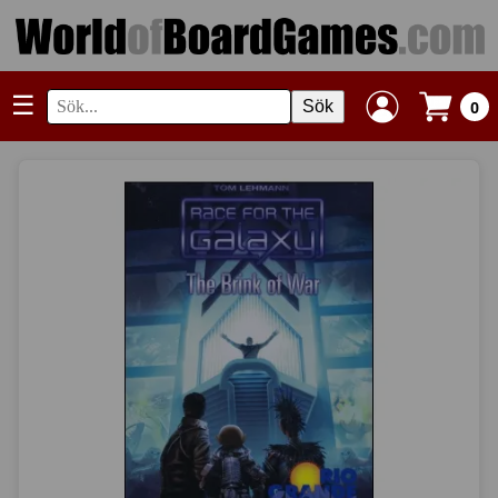
☰
Sök
0