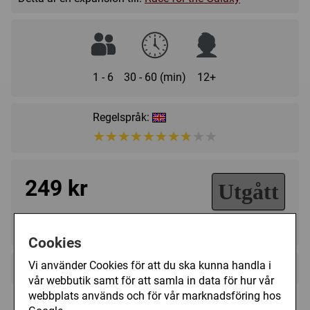
1 - 6
30 - 60 (min)
12+
Regelspråk:
★★★★★★★★★★
★★★★★★★★★★
249 kr
Utgått
Ej tillgänglig
Cookies
Vi använder Cookies för att du ska kunna handla i
+
Övrig information
vår webbutik samt för att samla in data för hur vår
Speltyp:
Strategispel
,
Kortspel
webbplats används och för vår marknadsföring hos