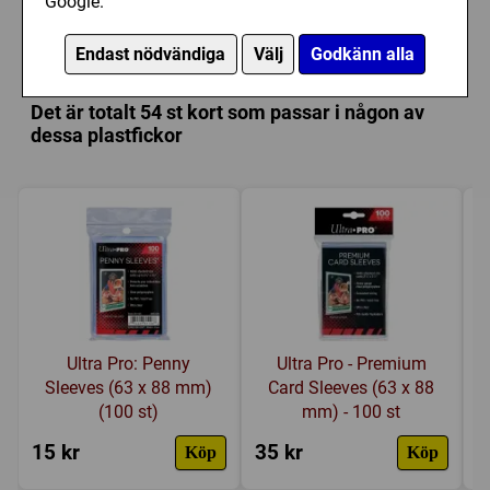
Google.
Serie:
Race for the Galaxy
Plastfickor till Race for the Galaxy: The
Brink of War (Exp.)
Kategori:
Civilisation
,
Ekonomi
,
Science Fiction
,
Endast nödvändiga
Välj
Godkänn alla
Rymden
,
Hand management
,
Samtidigt spelande
Tillverkare:
Rio Grande Games
Det är totalt 54 st kort som passar i någon av
Länkar:
Regler
,
Tillverkarens hemsida
,
dessa plastfickor
BoardGameGeek
Försälj. rank:
13840/18137
Ultra Pro: Penny
Ultra Pro - Premium
Sleeves (63 x 88 mm)
Card Sleeves (63 x 88
(100 st)
mm) - 100 st
15 kr
35 kr
4
Köp
Köp