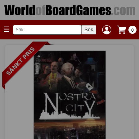
☰
Sök
0