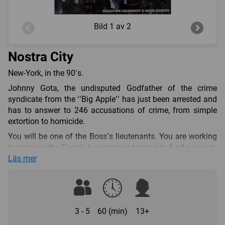
Bild
1 av 2
Nostra City
New-York, in the 90’s.
Johnny Gota, the undisputed Godfather of the crime
syndicate from the ‘’Big Apple’’ has just been arrested and
has to answer to 246 accusations of crime, from simple
extortion to homicide.
You will be one of the Boss’s lieutenants. You are working
to manage the Family business and trying to fi nd a way to
make your Boss free of all charges brought against him.
Läs mer
But some of your partners are not as loyal to the Godfather
as they should be. Some of them just want to take the
Boss’s place, with or without his agreement and some are
FBI agents on a secret infi ltration mission. Each turn is
3 - 5
60 (min)
13+
divided into 4 phases. During the Business phase, the
lieutenants get their money and try to split it with the