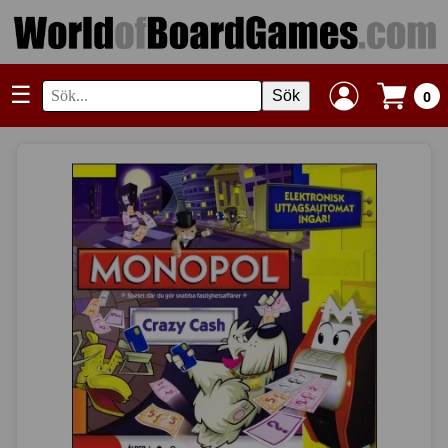
☰
Sök
0