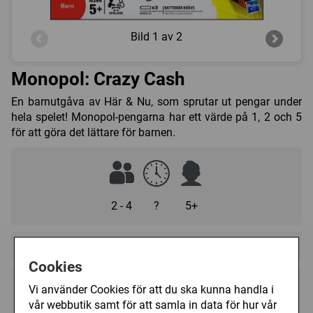
Bild
1 av 2
Monopol: Crazy Cash
En barnutgåva av Här & Nu, som sprutar ut pengar under
hela spelet! Monopol-pengarna har ett värde på 1, 2 och 5
för att göra det lättare för barnen.
2 - 4
?
5+
Regelspråk:
Cookies
Vi använder Cookies för att du ska kunna handla i
299 kr
Utgått
vår webbutik samt för att samla in data för hur vår