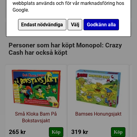
webbplats används och för vår marknadsföring hos
Ej tillgänglig
Google.
Endast nödvändiga
Välj
Godkänn alla
+
Övrig information
Speltyp:
Barnspel
Personer som har köpt Monopol: Crazy
Serie:
Monopol
Cash har också köpt
Tillverkare:
Hasbro
Länkar:
Tillverkarens hemsida
Försälj. rank:
11903/18137
Små Kloka Barn På
Bamses Honungsjakt
Bokstavsjakt
265 kr
319 kr
3
Köp
Köp