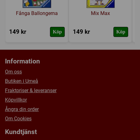
Fånga Ballongerna
Mix Max
149 kr
149 kr
2
Köp
Köp
Information
Om oss
Butiken i Umeå
Fraktpriser & leveranser
Köpvillkor
Ångra din order
Om Cookies
Kundtjänst