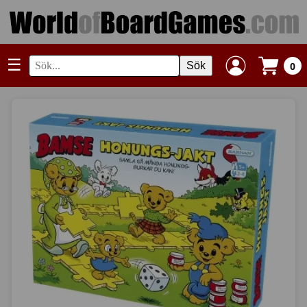
☰
Sök
0