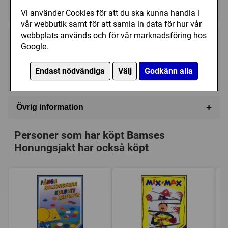
★★★★★★★★★★
★★★★★★★★★★
Vi använder Cookies för att du ska kunna handla i
vår webbutik samt för att samla in data för hur vår
webbplats används och för vår marknadsföring hos
319 kr
Köp
Google.
Endast nödvändiga
Välj
Godkänn alla
I lager, leveranstid 1-3 vardagar
+
Övrig information
Speltyp:
Barnspel
Personer som har köpt Bamses
Serie:
Årets Barnspel
Honungsjakt har också köpt
Kategori:
Tärning
Tillverkare:
Kärnan
Länkar:
Tillverkarens hemsida
Försälj. rank:
1378/18137