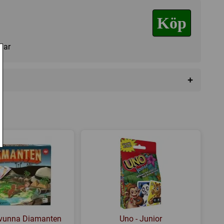
Köp
agar
+
da
vunna Diamanten
Uno - Junior