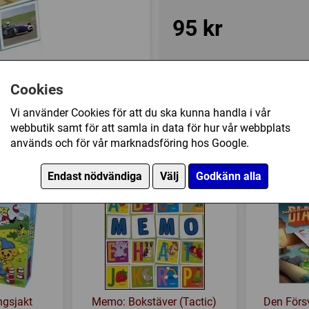
95 kr
I lager, leveranstid 1-3 vard
Cookies
Övrig information
Vi använder Cookies för att du ska kunna handla i vår
webbutik samt för att samla in data för hur vår webbplats
Speltyp:
Barnspel
används och för vår marknadsföring hos Google.
(Tactic) har också köpt
Serie:
Memory
Kategori:
Memory / Minne
Endast nödvändiga
Välj
Godkänn alla
Tillverkare:
Tactic
Länkar:
Tillverkarens hemsi
Försälj. rank:
2046/18139
gsjakt
Memo: Bokstäver (Tactic)
Den Förs