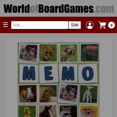
☰
Sök
0