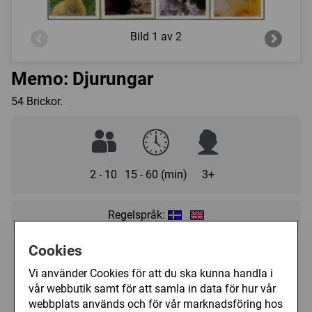
Bild
1 av 2
Memo: Djurungar
54 Brickor.
2 - 10
15 - 60 (min)
3+
Regelspråk:
Cookies
115 kr
Bevaka
Vi använder Cookies för att du ska kunna handla i
vår webbutik samt för att samla in data för hur vår
Tillfälligt slut
webbplats används och för vår marknadsföring hos