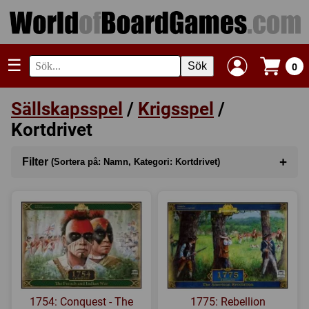
☰
Sök
0
Sällskapsspel
/
Krigsspel
/
Kortdrivet
+
Filter
(Sortera på: Namn, Kategori: Kortdrivet)
Sortera på
(Namn)
Kategori
(Kortdrivet)
Serie
Tillverkare
1754: Conquest - The
1775: Rebellion