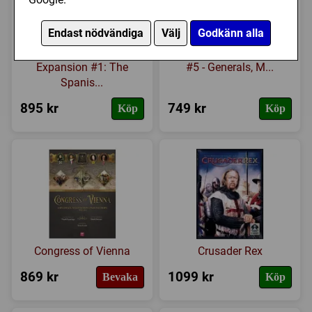
Endast nödvändiga
Välj
Godkänn alla
Commands & Colors:
Commands & Colors:
Napoleonics -
Napoleonics Expansion
Expansion #1: The
#5 - Generals, M...
Spanis...
895 kr
749 kr
Köp
Köp
Congress of Vienna
Crusader Rex
869 kr
1099 kr
Bevaka
Köp