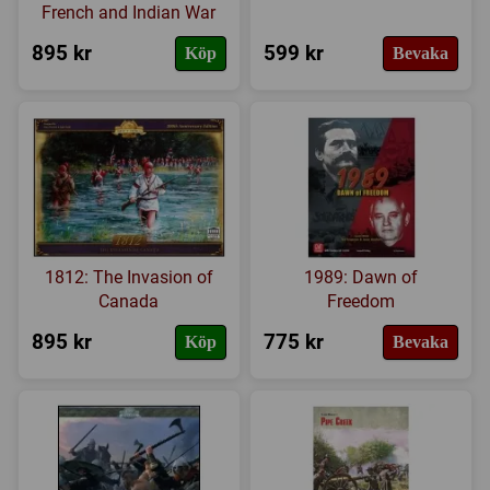
Regler
French and Indian War
895 kr
599 kr
Köp
Bevaka
Expansioner
I lager
1812: The Invasion of
1989: Dawn of
Canada
Freedom
895 kr
775 kr
Köp
Bevaka