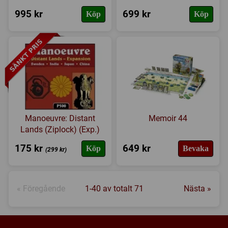
995 kr
699 kr
Köp
Köp
Manoeuvre: Distant
Memoir 44
Lands (Ziplock) (Exp.)
175 kr
649 kr
Köp
Bevaka
(299 kr)
« Föregående
1-40 av totalt 71
Nästa »