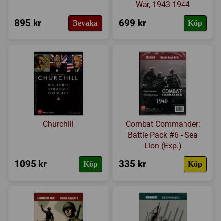
War, 1943-1944
895 kr
699 kr
Bevaka
Köp
Churchill
Combat Commander:
Battle Pack #6 - Sea
Lion (Exp.)
1095 kr
335 kr
Köp
Köp