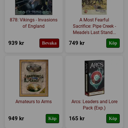
878: Vikings - Invasions
A Most Fearful
of England
Sacrifice: Pipe Creek -
Meade's Last Stand...
939 kr
749 kr
Bevaka
Köp
Amateurs to Arms
Arcs: Leaders and Lore
Pack (Exp.)
949 kr
165 kr
Köp
Köp