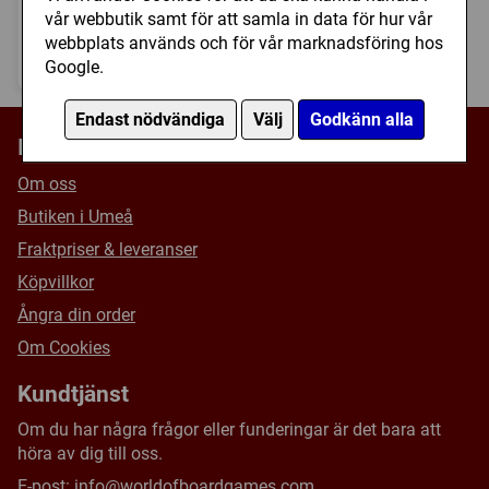
Regler
Afar (Exp.)
vår webbutik samt för att samla in data för hur vår
webbplats används och för vår marknadsföring hos
325 kr
Bevaka
Expansioner
Google.
I lager
Endast nödvändiga
Välj
Godkänn alla
Information
Om oss
Butiken i Umeå
Fraktpriser & leveranser
Köpvillkor
Ångra din order
Om Cookies
Kundtjänst
Om du har några frågor eller funderingar är det bara att
höra av dig till oss.
E-post:
info@worldofboardgames.com