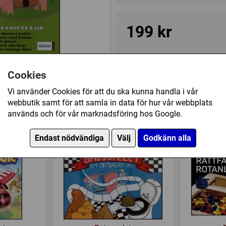
199 kr
Ej tillgänglig
Cookies
Vi använder Cookies för att du ska kunna handla i vår
Övrig information
webbutik samt för att samla in data för hur vår webbplats
Speltyp:
Barnspel
används och för vår marknadsföring hos Google.
 också köpt
Tillverkare:
Kärnan
Endast nödvändiga
Välj
Godkänn alla
Länkar:
Tillverkarens hemsi
Försälj. rank:
10137/18139