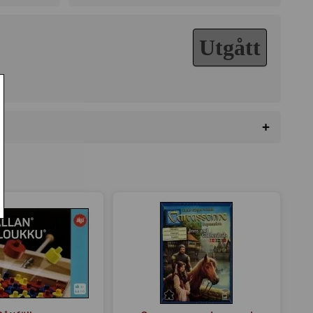
Utgått
+
da