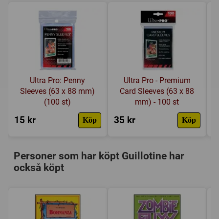
Skriv en recension
Ultra Pro: Penny
Ultra Pro - Premium
Sleeves (63 x 88 mm)
Card Sleeves (63 x 88
(100 st)
mm) - 100 st
15 kr
35 kr
4
Köp
Köp
Personer som har köpt Guillotine har
också köpt