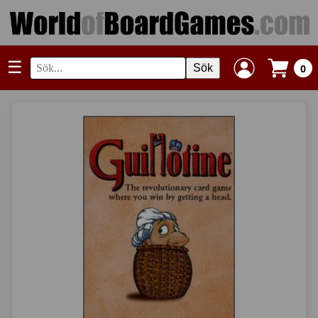
☰
Sök
0