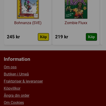
Bohnanza (SVE)
Zombie Fluxx
245 kr
219 kr
3
Köp
Köp
Information
Om oss
Butiken i Umeå
Fraktpriser & leveranser
Köpvillkor
Ångra din order
Om Cookies