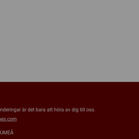
deringar är det bara att höra av dig till oss.
mes.com
0 UMEÅ