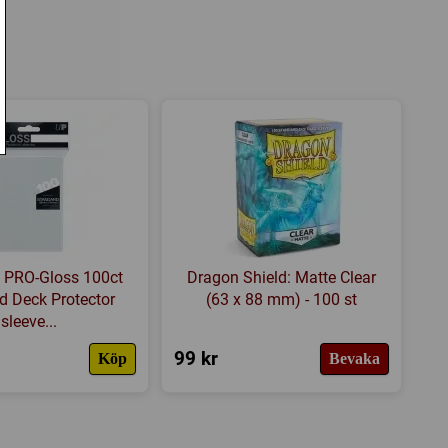
da
,
BoardGameGeek
: PRO-Gloss 100ct
Dragon Shield: Matte Clear
d Deck Protector
(63 x 88 mm) - 100 st
sleeve...
99 kr
Köp
Bevaka