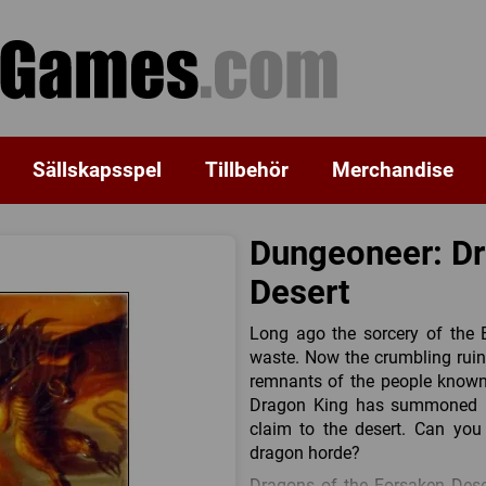
Sällskapsspel
Tillbehör
Merchandise
Dungeoneer: Dr
Desert
Long ago the sorcery of the E
waste. Now the crumbling ruins 
remnants of the people known 
Dragon King has summoned leg
claim to the desert. Can you
dragon horde?
Dragons of the Forsaken Dese