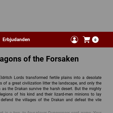
Erbjudanden
0
agons of the Forsaken
ldritch Lords transformed fertile plains into a desolate
of a great civilization litter the landscape, and only the
as the Drakan survive the harsh desert. But the mighty
ions of his kind and their lizard-men minions to lay
 defend the villages of the Drakan and defeat the vile
rt is a two- to four-player Dungeoneer card game. Your