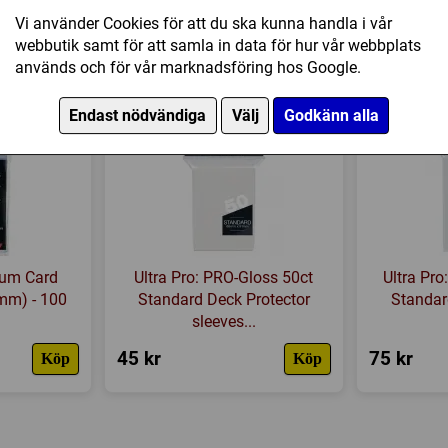
Tillverkare:
Atlas Games
Vi använder Cookies för att du ska kunna handla i vår
Länkar:
Tillverkarens hemsi
webbutik samt för att samla in data för hur vår webbplats
dessa plastfickor
används och för vår marknadsföring hos Google.
Försälj. rank:
8125/18139
Endast nödvändiga
Välj
Godkänn alla
mium Card
Ultra Pro: PRO-Gloss 50ct
Ultra Pro
 mm) - 100
Standard Deck Protector
Standar
sleeves...
45 kr
75 kr
Köp
Köp