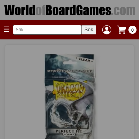
☰
Sök
0