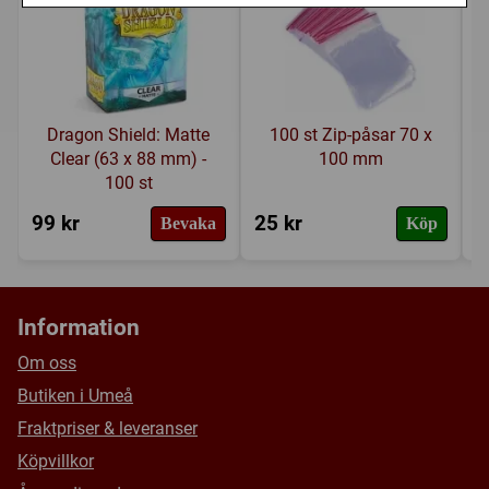
Dragon Shield: Matte
100 st Zip-påsar 70 x
Clear (63 x 88 mm) -
100 mm
100 st
99 kr
25 kr
1
Bevaka
Köp
Information
Om oss
Butiken i Umeå
Fraktpriser & leveranser
Köpvillkor