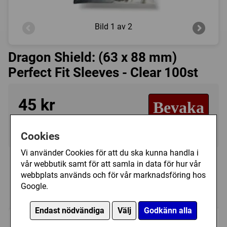
Bild
1 av 2
Dragon Shield: (63 x 88 mm)
Perfect Fit Sleeves - Clear 100st
45 kr
Bevaka
Tillfälligt slut
Cookies
Vi använder Cookies för att du ska kunna handla i
Personer som har köpt Dragon Shield:
vår webbutik samt för att samla in data för hur vår
(63 x 88 mm) Perfect Fit Sleeves - Clear
webbplats används och för vår marknadsföring hos
Google.
100st har också köpt
Endast nödvändiga
Välj
Godkänn alla