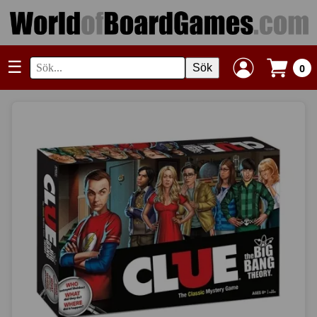
☰
Sök
0