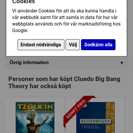
Cookies
★★★★★★★★★★
★★★★★★★★★★
Vi använder Cookies för att du ska kunna handla i
vår webbutik samt för att samla in data för hur vår
webbplats används och för vår marknadsföring hos
425 kr
Bevaka
Google.
Tillfälligt slut
Endast nödvändiga
Välj
Godkänn alla
+
Övrig information
Speltyp:
Familjespel
Personer som har köpt Cluedo Big Bang
Kategori:
Slutledningsförmåga
,
Mysterier
,
Theory har också köpt
Tärningsförflyttande
Tillverkare:
Winning Moves
,
Hasbro
Länkar:
Tillverkarens hemsida
,
BoardGameGeek
Försälj. rank:
2212/18137