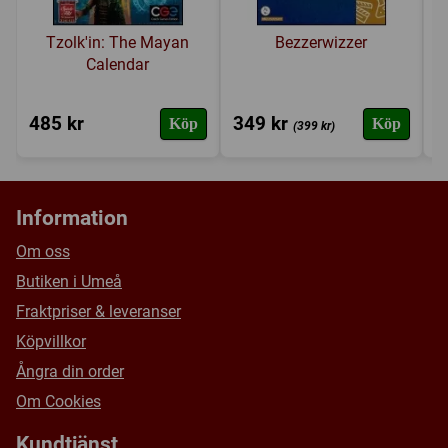
Tzolk'in: The Mayan
Bezzerwizzer
Calendar
485 kr
349 kr
3
Köp
Köp
(399 kr)
Information
Om oss
Butiken i Umeå
Fraktpriser & leveranser
Köpvillkor
Ångra din order
Om Cookies
Kundtjänst