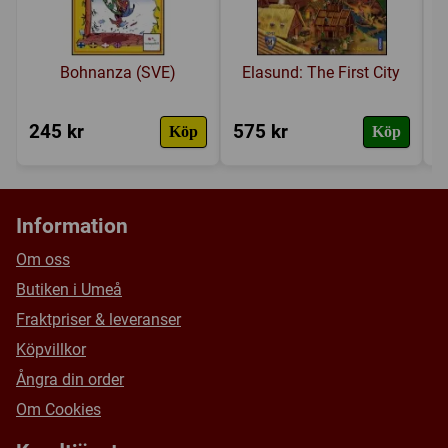
Försälj. rank:
6714/18137
Bohnanza (SVE)
Elasund: The First City
245 kr
575 kr
7
Köp
Köp
Information
Om oss
Butiken i Umeå
Fraktpriser & leveranser
Köpvillkor
Ångra din order
Om Cookies