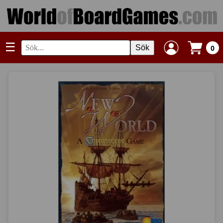
☰
Sök
0