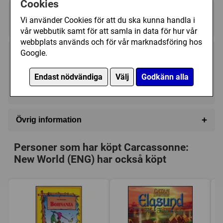
Cookies
Regelspråk:
Vi använder Cookies för att du ska kunna handla i
★★★★★★★★★★
★★★★★★★★★★
vår webbutik samt för att samla in data för hur vår
webbplats används och för vår marknadsföring hos
Google.
185 kr
Utgått
Endast nödvändiga
Välj
Godkänn alla
Ej tillgänglig
+
Övrig information
Speltyp:
Strategispel
,
Familjespel
Personer som har köpt Carcassonne:
Serie:
Carcassonne
New World (ENG) har också köpt
Kategori:
Bygga städer
,
Upptäckande
,
Områdeskontroll
,
Placera brickor
Tillverkare:
Rio Grande Games
Länkar:
Regler
,
Tillverkarens hemsida
,
BoardGameGeek