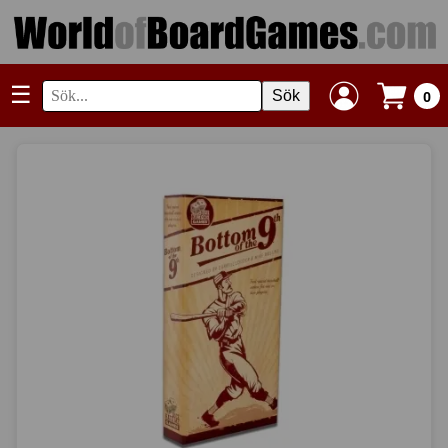
☰
Sök
0