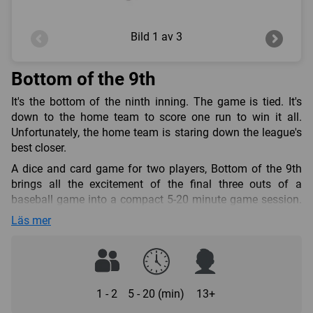
Bild
1 av 3
Bottom of the 9th
It's the bottom of the ninth inning. The game is tied. It's
down to the home team to score one run to win it all.
Unfortunately, the home team is staring down the league's
best closer.
A dice and card game for two players, Bottom of the 9th
brings all the excitement of the final three outs of a
baseball game into a compact 5-20 minute game session.
With variable player strengths, bluffing/deduction, and die-
Läs mer
rolling, only the pitcher knows what's coming and the
batter needs to keep his eyes peeled. Bottom of the 9th is
played over the course of three outs, or four hits (for one
run scored) — whichever occurs first.
1 - 2
5 - 20 (min)
13+
Bottom of the 9th includes tons of variable player powers,
myriad customizable line-ups, the possibility of two added