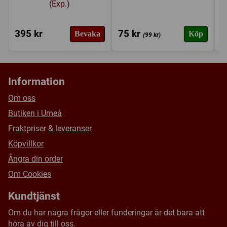
(Exp.)
395 kr
75 kr
1
Bevaka
Köp
(99 kr)
Information
Om oss
Butiken i Umeå
Fraktpriser & leveranser
Köpvillkor
Ångra din order
Om Cookies
Kundtjänst
Om du har några frågor eller funderingar är det bara att
höra av dig till oss.