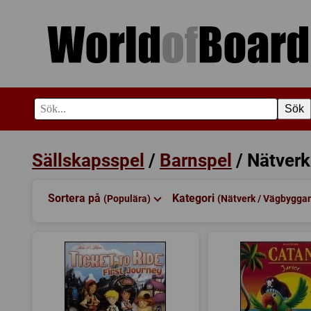
Sök
Sällskapsspel
/
Barnspel
/ Nätver
Sortera på
Kategori
(Populära)
(Nätverk / Vägbygga