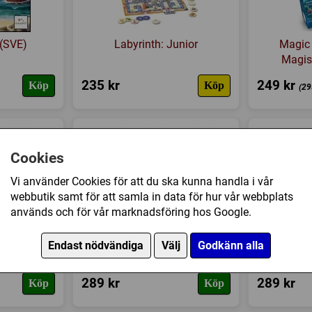
 (SVE)
Labyrinth: Junior
Magic 
Magis
235 kr
249 kr
Köp
Köp
(29
Cookies
Vi använder Cookies för att du ska kunna handla i vår
webbutik samt för att samla in data för hur vår webbplats
används och för vår marknadsföring hos Google.
ensburger)
Labyrinth: Junior - Dino
Labyrin
Endast nödvändiga
Välj
Godkänn alla
289 kr
289 kr
Köp
Köp