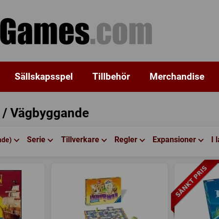
Sällskapsspel
Tillbehör
Merchandise
k / Vägbyggande
Serie
Tillverkare
Regler
Expansioner
I 
nde)