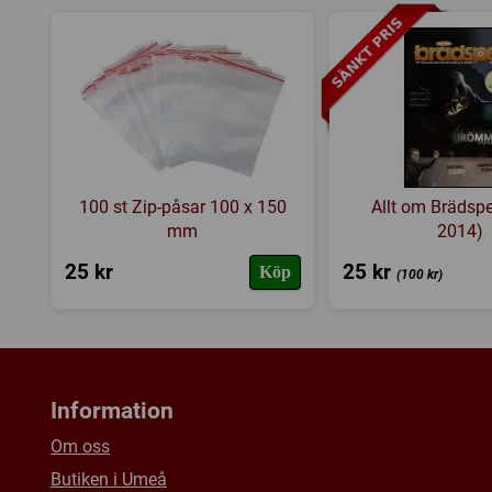
100 st Zip-påsar 100 x 150
Allt om Brädspel
mm
2014)
25 kr
25 kr
Köp
(100 kr)
Information
Om oss
Butiken i Umeå