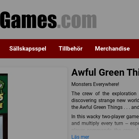
Sällskapsspel
Tillbehör
Merchandise
Awful Green Th
Monsters Everywhere!
The crew of the exploration 
discovering strange new world
the Awful Green Things . . . and
In this wacky two-player game
and multiply every turn – esp
player commands the crew, fra
extinguishers, cans of Zgwortz)
Läs mer