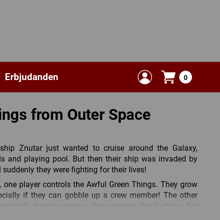
Erbjudanden
0
ings from Outer Space
ship Znutar just wanted to cruise around the Galaxy,
s and playing pool. But then their ship was invaded by
 suddenly they were fighting for their lives!
, one player controls the Awful Green Things. They grow
ecially if they can gobble up a crew member! The other
ntically trying weapon after weapon (pool sticks, fire
 to find something that kills the monsters.