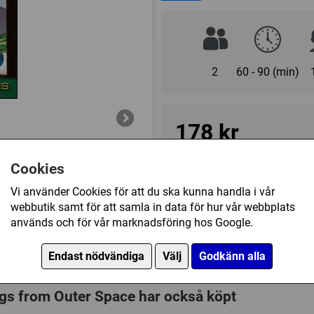
This classic game by Tom Wha
been a fan favorite ever since
and counters, for going out t
upgraded components: a mount
2
60 - 90 (min)
rulebook!
178 kr
Cookies
Ej tillgänglig
Vi använder Cookies för att du ska kunna handla i vår
webbutik samt för att samla in data för hur vår webbplats
Innehållsförteckning
används och för vår marknadsföring hos Google.
Full-color rulebook
Endast nödvändiga
Välj
Godkänn alla
Övrig information
Mounted gameboard
Speltyp:
Strategispel
,
Krigss
Die-cut counters
gs from Outer Space har också köpt
Kategori:
Science Fiction
,
Om
Five dice