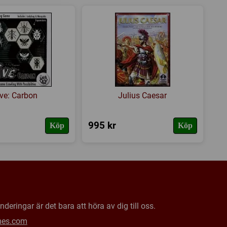
 Games
s hemsida
,
BoardGameGeek
ve: Carbon
Julius Caesar
995 kr
Köp
Köp
deringar är det bara att höra av dig till oss.
mes.com