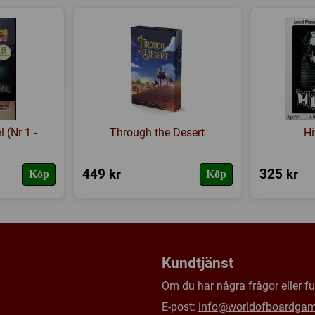
Tillverkare:
Steve Jackson
Ziplock bag
Länkar:
Regler
,
Tillverkaren
Försälj. rank:
5990/18139
 (Nr 1 -
Through the Desert
Hi
449 kr
325 kr
Köp
Köp
Kundtjänst
Om du har några frågor eller fun
E-post:
info@worldofboardga