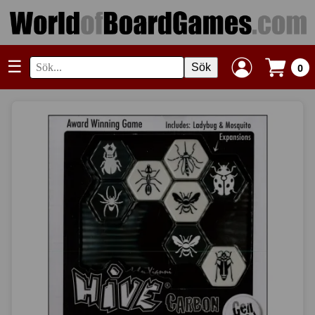
☰
Sök
0