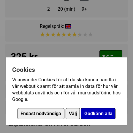
2
20 (min)
9+
Regelspråk:
★★★★★★★★★★
★★★★★★★★★★
325 kr
Köp
Cookies
I lager, leveranstid 1-3 vardagar
Vi använder Cookies för att du ska kunna handla i
vår webbutik samt för att samla in data för hur vår
+
Videoklipp (1)
webbplats används och för vår marknadsföring hos
Google.
+
Övrig information
Endast nödvändiga
Välj
Godkänn alla
Speltyp:
Strategispel
Expansioner till Hive: Carbon
Kategori:
2-spelare
,
Abstrakt strategi
,
Djur
,
Rutsystem
,
Placera brickor