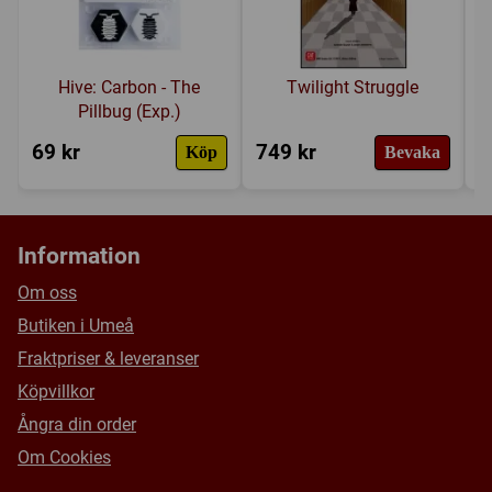
Hive: Carbon - The
Twilight Struggle
Pillbug (Exp.)
69 kr
749 kr
3
Köp
Bevaka
Information
Om oss
Butiken i Umeå
Fraktpriser & leveranser
Köpvillkor
Ångra din order
Om Cookies