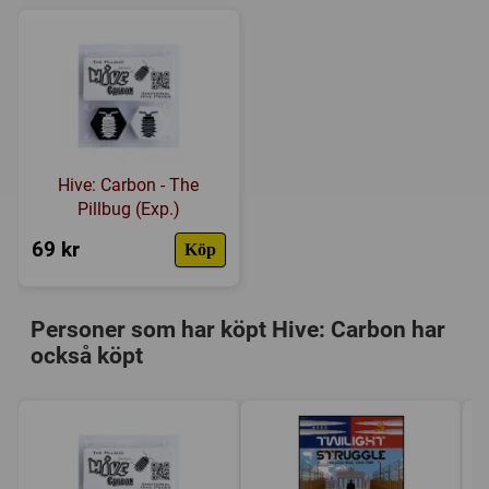
Tillverkare:
Gen 42 Games
Länkar:
Regler
,
Tillverkarens hemsida
,
BoardGameGeek
Försälj. rank:
1468/18138
Hive: Carbon - The
Pillbug (Exp.)
69 kr
Köp
Personer som har köpt Hive: Carbon har
också köpt