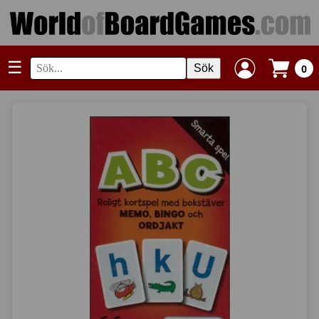
☰
Sök
0