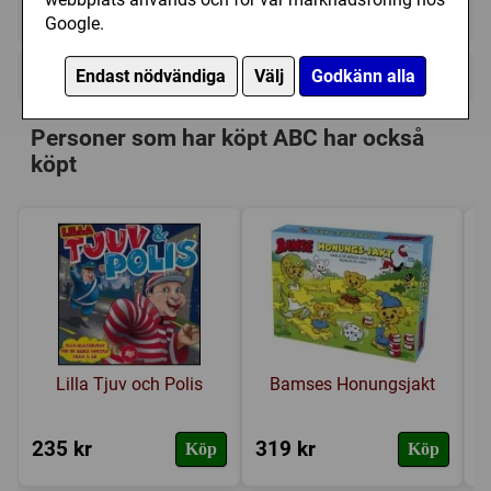
Ej tillgänglig
Google.
+
Endast nödvändiga
Välj
Godkänn alla
Övrig information
Speltyp:
Barnspel
Personer som har köpt ABC har också
Kategori:
Ord
köpt
Tillverkare:
Kärnan
Länkar:
Tillverkarens hemsida
Försälj. rank:
5365/18139
Lilla Tjuv och Polis
Bamses Honungsjakt
235 kr
319 kr
1
Köp
Köp