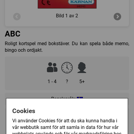
Bild
1 av 2
ABC
Roligt kortspel med bokstäver. Du kan spela både memo,
bingo och ordjakt.
1 - 4
?
5+
Regelspråk:
Cookies
45 kr
Utgått
Vi använder Cookies för att du ska kunna handla i
vår webbutik samt för att samla in data för hur vår
webbplats används och för vår marknadsföring hos