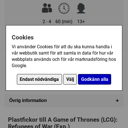
metagame.
This is not a stand-alone deck; an A Game of Thrones: The
Card Game core set is required to play.
2 - 4
60 (min)
13+
Cookies
Regelspråk:
★★★★★★★★★★
★★★★★★★★★★
Vi använder Cookies för att du ska kunna handla i
vår webbutik samt för att samla in data för hur vår
webbplats används och för vår marknadsföring hos
49 kr
Google.
Utgått
Endast nödvändiga
Välj
Godkänn alla
Ej tillgänglig
+
Övrig information
Speltyp:
Kortspel
,
Strategispel
Serie:
A Game of Thrones (LCG) (First Edition)
,
AGoT
Plastfickor till A Game of Thrones (LCG):
(LCG): A Time of Ravens
Refugees of War (Exp.)