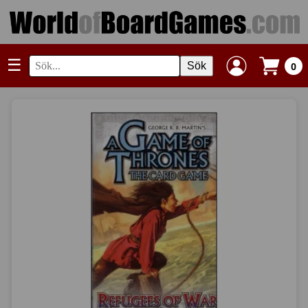
☰
Sök
0