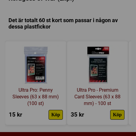
Kategori:
Fantasy
,
Kortdragande
,
Hand management
Tillverkare:
Fantasy Flight Games
Det är totalt 60 st kort som passar i någon av
Länkar:
Tillverkarens hemsida
,
BoardGameGeek
dessa plastfickor
Försälj. rank:
5217/18139
Ultra Pro: Penny
Ultra Pro - Premium
Sleeves (63 x 88 mm)
Card Sleeves (63 x 88
(100 st)
mm) - 100 st
15 kr
35 kr
4
Köp
Köp