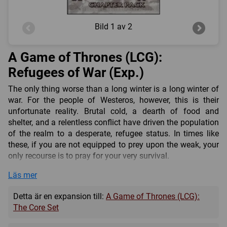
Bild
1 av 2
A Game of Thrones (LCG):
Refugees of War (Exp.)
The only thing worse than a long winter is a long winter of
war. For the people of Westeros, however, this is their
unfortunate reality. Brutal cold, a dearth of food and
shelter, and a relentless conflict have driven the population
of the realm to a desperate, refugee status. In times like
these, if you are not equipped to prey upon the weak, your
only recourse is to pray for your very survival.
Refugees of War is the fifth monthly installment of 40 fixed
Läs mer
cards for the A Time of Ravens expansion to the A Game
of Thrones card game, based on George R.R. Martin’s
Detta är en expansion till:
A Game of Thrones (LCG):
bestselling A Song of Ice and Fire saga. It contains 20
The Core Set
different never-before-seen cards designed to augment
existing decks and add variety to the A Game of Thrones