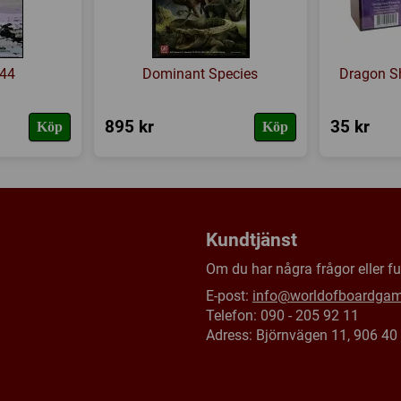
'44
Dominant Species
Dragon S
895 kr
35 kr
Köp
Köp
Kundtjänst
Om du har några frågor eller fun
E-post:
info@worldofboardga
Telefon: 090 - 205 92 11
Adress: Björnvägen 11, 906 4