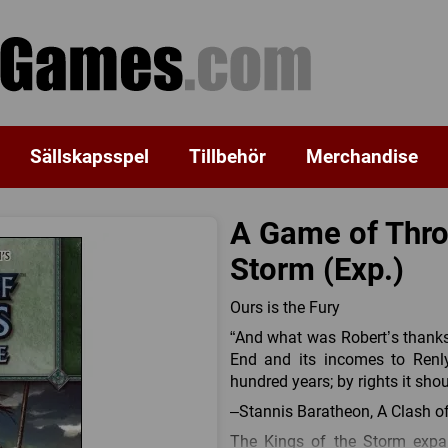
Sällskapsspel
Tillbehör
Merchandise
A Game of Thro
Storm (Exp.)
Ours is the Fury
“And what was Robert’s thank
End and its incomes to Renl
hundred years; by rights it sh
–Stannis Baratheon, A Clash o
The Kings of the Storm expa