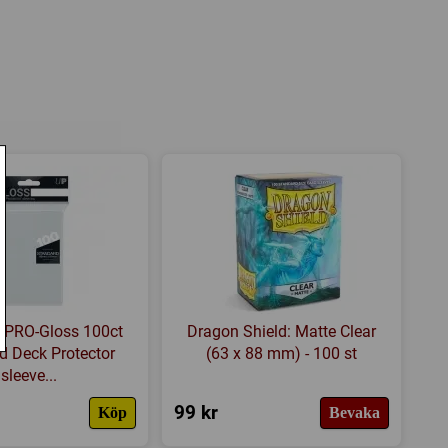
G) (First Edition)
ande
,
Hand management
 Games
da
,
BoardGameGeek
: PRO-Gloss 100ct
Dragon Shield: Matte Clear
d Deck Protector
(63 x 88 mm) - 100 st
sleeve...
99 kr
Köp
Bevaka