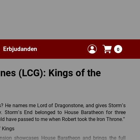
Erbjudanden
0
nes (LCG): Kings of the
s? He names me Lord of Dragonstone, and gives Storm’s
y. Storm’s End belonged to House Baratheon for three
ould have passed to me when Robert took the Iron Throne.”
f Kings
nsion showcases House Baratheon and brings the full