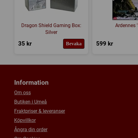
Dragon Shield Gaming Box:
Ardennes 
Silver
35 kr
599 kr
Bevaka
Information
Om oss
Butiken i Umeå
Fraktpriser & leveranser
Köpvillkor
Ångra din order