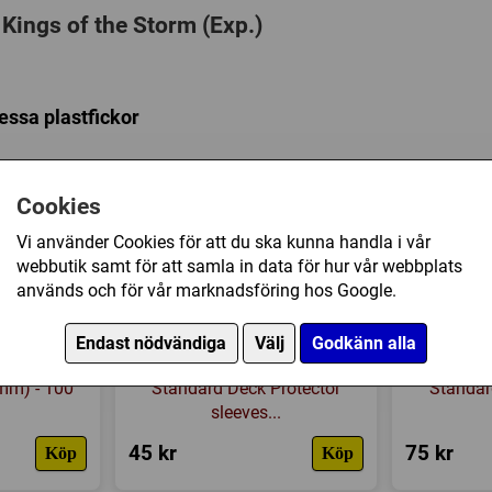
Serie:
A Game of Thrones (LC
 Kings of the Storm (Exp.)
Kategori:
Fantasy
,
Kortdrag
Tillverkare:
Fantasy Flight
Länkar:
Tillverkarens hemsi
dessa plastfickor
Försälj. rank:
5192/18137
Cookies
Vi använder Cookies för att du ska kunna handla i vår
webbutik samt för att samla in data för hur vår webbplats
används och för vår marknadsföring hos Google.
Endast nödvändiga
Välj
Godkänn alla
mium Card
Ultra Pro: PRO-Gloss 50ct
Ultra Pro
 mm) - 100
Standard Deck Protector
Standar
sleeves...
45 kr
75 kr
Köp
Köp