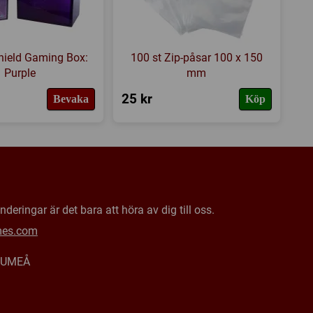
hield Gaming Box:
100 st Zip-påsar 100 x 150
Purple
mm
25 kr
Bevaka
Köp
deringar är det bara att höra av dig till oss.
mes.com
0 UMEÅ