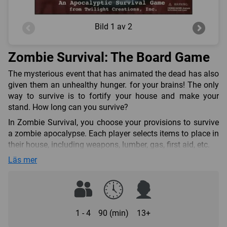
Bild
1 av 2
Zombie Survival: The Board Game
The mysterious event that has animated the dead has also
given them an unhealthy hunger. for your brains! The only
way to survive is to fortify your house and make your
stand. How long can you survive?
In Zombie Survival, you choose your provisions to survive
a zombie apocalypse. Each player selects items to place in
their house, including weapons, lumber, gas, first aid, etc.
Second part of the game brings your fears to light as the
Läs mer
zombies start heading towards your house, tearing down
your barricades and creeping in. You may have a chance to
make it to town for some additional supplies, hopefully
avoiding the zombies there, leaving your family to defend
1 - 4
90 (min)
13+
against the walking dead. Did you prepare for the possible
power outage, contaminated water, sickness and fatigue?