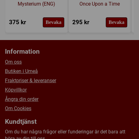
Mysterium (ENG)
Once Upon a Time
375 kr
295 kr
1
Bevaka
Bevaka
Information
Om oss
Butiken i Umeå
Fraktpriser & leveranser
Köpvillkor
Ångra din order
Om Cookies
Kundtjänst
Om du har några frågor eller funderingar är det bara att
höra av dig till oss.