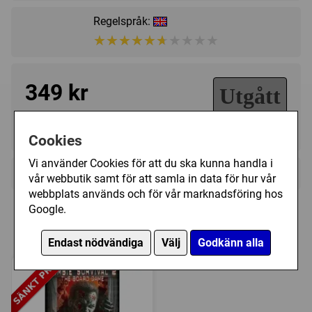
How long can you feed your family and keep them
Regelspråk:
healthy?
★★★★★★★★★★
★★★★★★★★★★
349 kr
Utgått
Ej tillgänglig
Cookies
Vi använder Cookies för att du ska kunna handla i
+
Övrig information
vår webbutik samt för att samla in data för hur vår
webbplats används och för vår marknadsföring hos
Kategori:
Fighting
,
Skräck
,
Zombies
,
Action points
,
Google.
Expansioner till Zombie Survival: The
Varuspekulation
,
Tärning
,
Hand management
,
Plocka
Board Game
upp och lämna
Endast nödvändiga
Välj
Godkänn alla
Tillverkare:
Twilight Creations
Länkar:
Tillverkarens hemsida
,
BoardGameGeek
Försälj. rank:
18057/18137