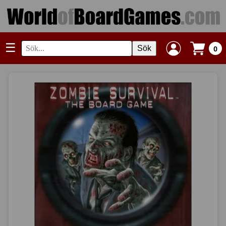
☰
Sök
0