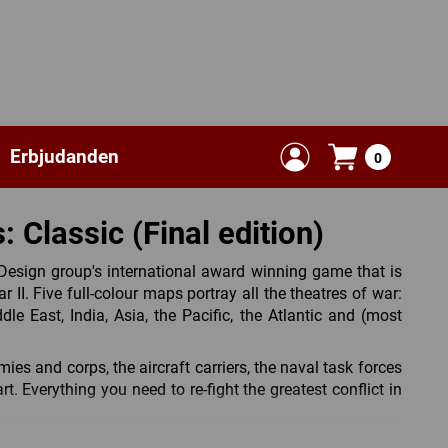
Erbjudanden
0
 Classic (Final edition)
 Design group's international award winning game that is
 II. Five full-colour maps portray all the theatres of war:
dle East, India, Asia, the Pacific, the Atlantic and (most
ies and corps, the aircraft carriers, the naval task forces
t. Everything you need to re-fight the greatest conflict in
trategic decisions that decide the fate of nations. What