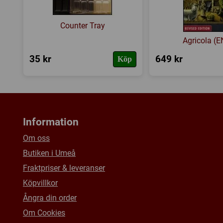
Counter Tray
Agricola (
35 kr
649 kr
Köp
Information
Om oss
Butiken i Umeå
Fraktpriser & leveranser
Köpvillkor
Ångra din order
Om Cookies