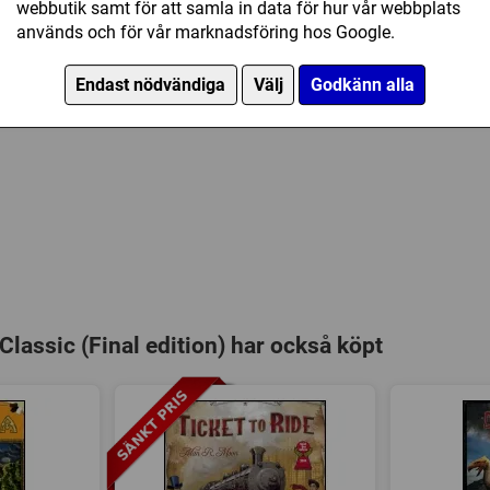
webbutik samt för att samla in data för hur vår webbplats
Försälj. rank:
17813/18138
Regelbok på engelska
används och för vår marknadsföring hos Google.
Endast nödvändiga
Välj
Godkänn alla
lassic (Final edition) har också köpt