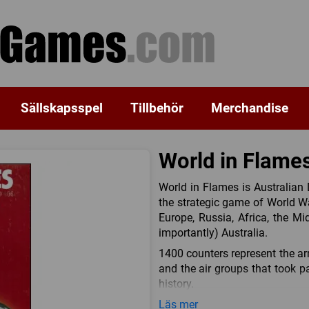
Sällskapsspel
Tillbehör
Merchandise
World in Flames:
World in Flames is Australian
the strategic game of World War
Europe, Russia, Africa, the Mid
importantly) Australia.
1400 counters represent the arm
and the air groups that took par
history.
Two to six players make the s
Läs mer