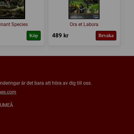
nant Species
Ora et Labora
489 kr
Köp
Bevaka
deringar är det bara att höra av dig till oss.
mes.com
0 UMEÅ