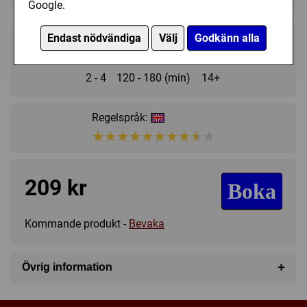
Google.
Endast nödvändiga
Välj
Godkänn alla
2 - 4
120 - 180 (min)
14+
Regelspråk:
★★★★★★★★★★
★★★★★★★★★★
209 kr
Boka
Kommande produkt -
Bevaka
+
Övrig information
Speltyp:
Strategispel