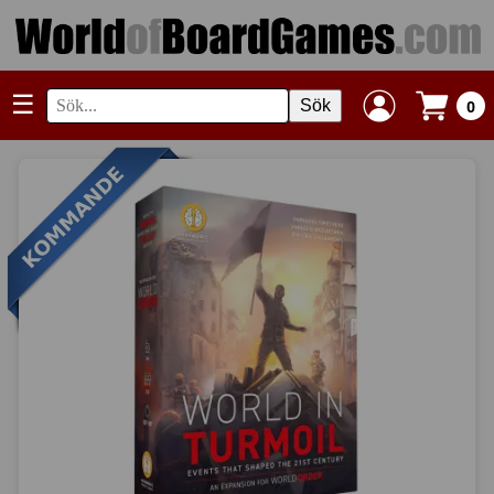
☰
Sök
0