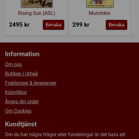
Rising Sun (ASL)
Munchkin
2495 kr
299 kr
2
Bevaka
Bevaka
Information
Om oss
Butiken i Umeå
Fraktpriser & leveranser
Köpvillkor
Ångra din order
Om Cookies
Kundtjänst
Om du har några frågor eller funderingar är det bara att