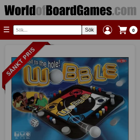
☰
Sök
0