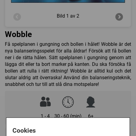
Bild
1 av 2
Wobble
Få spelplanen i gungning och bollen i hålet! Wobble är det
nya balanseringsspelet för alla åldrar! Försök att få bollen
ner i de rätta hålen. Sätt spelplanen i gungning genom att
lägga dit eller ta bort marker på kanten. Du ska försöka få
bollen att rulla i rätt riktning! Wobble är alltid kul och det
slutar aldrig att överraska! Använd din balanseringsteknik,
snabbhet och tur till att slå dina motspelare!
1 - 4
30 - 60 (min)
6+
Cookies
Regelspråk: