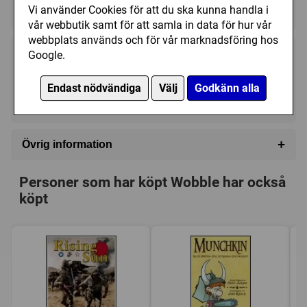
Vi använder Cookies för att du ska kunna handla i
★★★★★★★★★★
★★★★★★★★★★
vår webbutik samt för att samla in data för hur vår
webbplats används och för vår marknadsföring hos
Google.
149 kr
Utgått
(279 kr)
Endast nödvändiga
Välj
Godkänn alla
Ej tillgänglig
+
Övrig information
Speltyp:
Familjespel
Personer som har köpt Wobble har också
Kategori:
Fingerfärdighet
köpt
Tillverkare:
Tactic
Länkar:
Tillverkarens hemsida
,
BoardGameGeek
Försälj. rank:
17726/18137