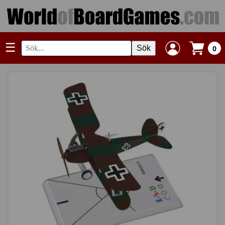
☰
Sök
0