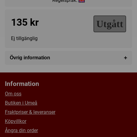
Regelspråk:
135 kr
Utgått
Ej tillgänglig
+
Övrig information
Speltyp:
Strategispel
Serie:
Wings of Glory/Wings of War Miniatures
Information
Kategori:
Fighting
Om oss
Tillverkare:
Fantasy Flight Games
Butiken i Umeå
Länkar:
Tillverkarens hemsida
Fraktpriser & leveranser
Försälj. rank:
17669/18139
Köpvillkor
Ångra din order