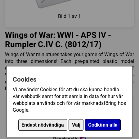
Bild
1 av 1
Wings of War: WWI - APS IV -
Rumpler C.IV C. (8012/17)
Wings of War miniatures takes your game of Wings of War
into three dimensions! Each pre-painted plastic model
depicts a unique, historical warplane from the Wings of
War game, complete with maneuver deck and variable-
Cookies
altitude stand. Outfly and outfight your friends like never
before!
Vi använder Cookies för att du ska kunna handla i
vår webbutik samt för att samla in data för hur vår
webbplats används och för vår marknadsföring hos
Google.
?
?
13+
Endast nödvändiga
Välj
Godkänn alla