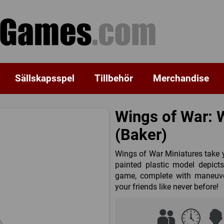
Sällskapsspel
Tillbehör
Merchandise
Wings of War: W
(Baker)
Wings of War Miniatures take 
painted plastic model depict
game, complete with maneuver
your friends like never before!