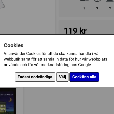
?
?
?
119 kr
Ej tillgänglig
Cookies
Vi använder Cookies för att du ska kunna handla i vår
webbutik samt för att samla in data för hur vår webbplats
Övrig information
används och för vår marknadsföring hos Google.
Speltyp:
Familjespel
 - APS II - Sopwith Snipe (Baker) har också kö
Endast nödvändiga
Välj
Godkänn alla
Serie:
Wings of Glory/Wings
Kategori:
Fighting
Tillverkare:
Fantasy Flight
Länkar:
Tillverkarens hemsi
Försälj. rank:
17646/18139