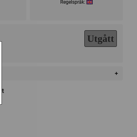
Regelspråk:
Utgått
+
pt
 of War Miniatures
 Games
da