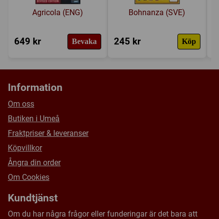
skjuta ner lite fiender.
Agricola (ENG)
Bohnanza (SVE)
2009-03-04 av:
svenne
649 kr
245 kr
2
Bevaka
Köp
Recension
1 av 2
Skriv en recension
Information
Om oss
Butiken i Umeå
Fraktpriser & leveranser
Köpvillkor
Ångra din order
Om Cookies
Kundtjänst
Om du har några frågor eller funderingar är det bara att