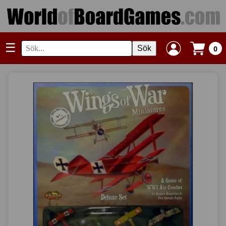
☰
Sök
0