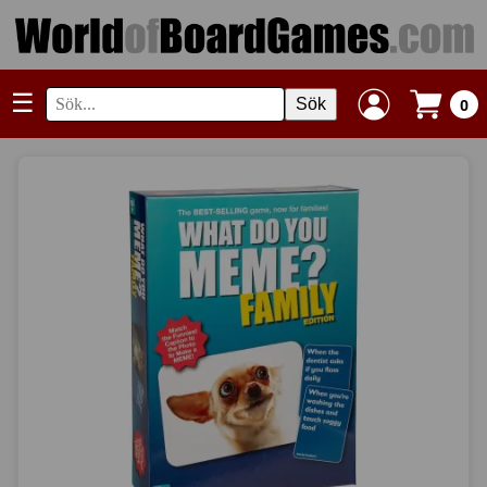
☰
Sök
0