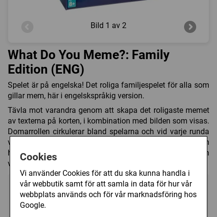
Bild
1 av 2
What Do You Meme?: Family
Edition (ENG)
Spelet är på engelska! Det roliga familjespelet för alla som
gillar mem, här i engelskspråkig version.
Tävla mot varandra genom att skapa det roligaste memet
av texterna på korten, i kombination med bilden som visas.
Domarrollen cirkulerar bland spelarna och vid varje runda
väljs den bästa kombinationen av text och bild - den som
hittat det roligaste memet vinner! I detta spel får man
Cookies
verkligen skratta sig fördärvad!
Vi använder Cookies för att du ska kunna handla i
vår webbutik samt för att samla in data för hur vår
webbplats används och för vår marknadsföring hos
Google.
3 - 20
30 - 90 (min)
8+