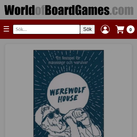
☰
Sök
0