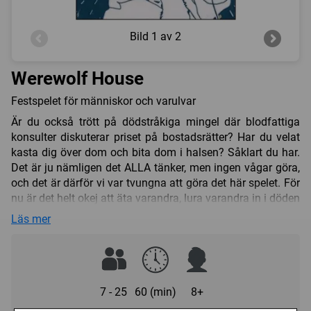
Bild
1 av 2
Werewolf House
Festspelet för människor och varulvar
Är du också trött på dödstråkiga mingel där blodfattiga
konsulter diskuterar priset på bostadsrätter? Har du velat
kasta dig över dom och bita dom i halsen? Såklart du har.
Det är ju nämligen det ALLA tänker, men ingen vågar göra,
och det är därför vi var tvungna att göra det här spelet. För
nu är det helt okej att äta varandra, lura varandra in i döden
och yla mot fullmånen till ljudet av growl och dubbla
Läs mer
baskaggar (eller vad ni nu tänkt locka till er störningsjouren
med).
Werewolf House är baserat på Dimitry Davidoffs
psykologiska kultspel Maffia, ett populärt och klassiskt
7 - 25
60 (min)
8+
inslag på fester världen över, men här taget till en helt ny
nivå: Werewolf House är roligare, snabbare och sjukare.