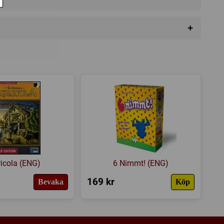
+
t Företag
da
icola (ENG)
6 Nimmt! (ENG)
169 kr
Bevaka
Köp