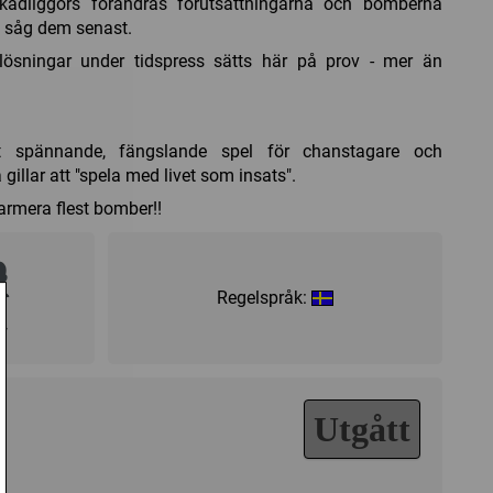
adliggörs förändras förutsättningarna och bomberna
du såg dem senast.
lösningar under tidspress sätts här på prov - mer än
tt spännande, fängslande spel för chanstagare och
gillar att "spela med livet som insats".
armera flest bomber!!
Regelspråk:
+
Utgått