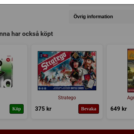
Övrig information
Speltyp:
Familjespel
inna har också köpt
Kategori:
Humor
Tillverkare:
Användbart Lite
Länkar:
Tillverkarens hemsi
Försälj. rank:
17290/18139
Stratego
Agr
375 kr
649 kr
Köp
Bevaka