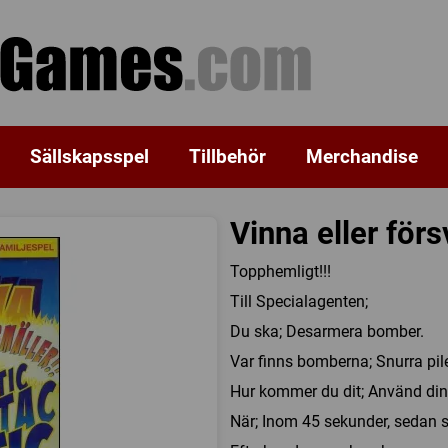
Sällskapsspel
Tillbehör
Merchandise
Vinna eller för
Topphemligt!!!
Till Specialagenten;
Du ska; Desarmera bomber.
Var finns bomberna; Snurra pile
Hur kommer du dit; Använd dina 
När; Inom 45 sekunder, sedan