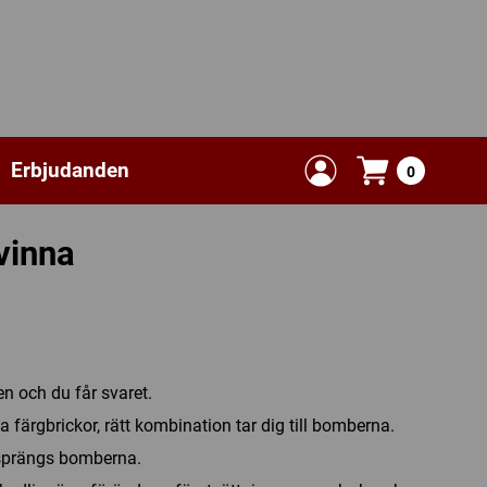
Erbjudanden
0
svinna
n och du får svaret.
färgbrickor, rätt kombination tar dig till bomberna.
 sprängs bomberna.