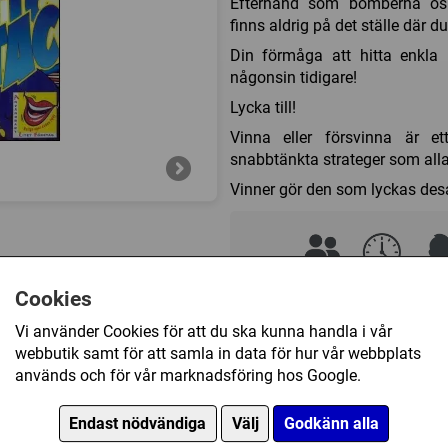
Efterhand som bomberna osk
finns aldrig på det ställe där 
Din förmåga att hitta enkla 
någonsin tidigare!
Lycka till!
Vinna eller försvinna är e
snabbtänkta strateger som alla 
Vinner gör den som lyckas des
Cookies
2 - 4
30 (min)
12
Vi använder Cookies för att du ska kunna handla i vår
webbutik samt för att samla in data för hur vår webbplats
175 kr
används och för vår marknadsföring hos Google.
Endast nödvändiga
Välj
Godkänn alla
Ej tillgänglig