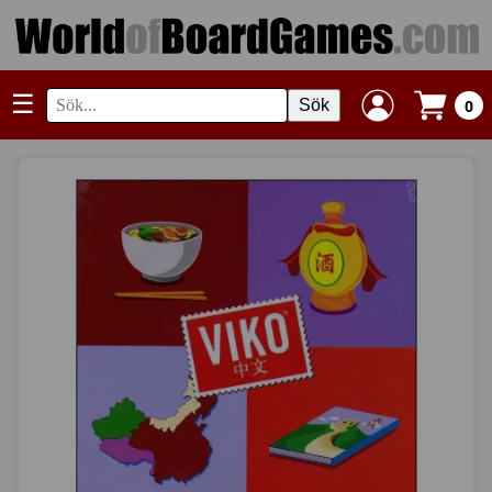
☰
Sök
0