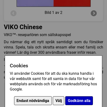
Bild
1 av 2
VIKO Chinese
VIKO™- reseparlören som sällskapsspel
Du närmar dig ett nytt språk samtidigt som du försöker
vinna. Spela, tala och skratta ensam eller med familj och
vänner! Lär dig över 300 användbara fraser inför resan.
Innehåller
Cookies
108 kort med ord och fraser i 4 olika miljöer, hotellet,
restaurangen, turistbyrån och affären. 1 CD-skiva med
Vi använder Cookies för att du ska kunna handla i
uttal. 1 till flera spelare. Från läskunnig ålder till 100 år
vår webbutik samt för att samla in data för hur vår
webbplats används och för vår marknadsföring hos
Google.
Endast nödvändiga
Välj
Godkänn alla
?
?
10+