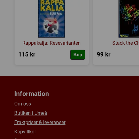
Rappakalja: Resevarianten
Stack the Ch
115 kr
99 kr
Köp
Information
Om oss
Butiken i Umeå
Fraktpriser & leveranser
Köpvillkor