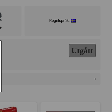
Regelspråk:
+
Utgått
+
s hemsida