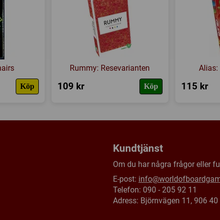
Försälj. rank:
17147/18138
airs
Rummy: Resevarianten
Alias
109 kr
115 kr
Köp
Köp
Kundtjänst
Om du har några frågor eller fun
E-post:
info@worldofboardga
Telefon: 090 - 205 92 11
Adress: Björnvägen 11, 906 4