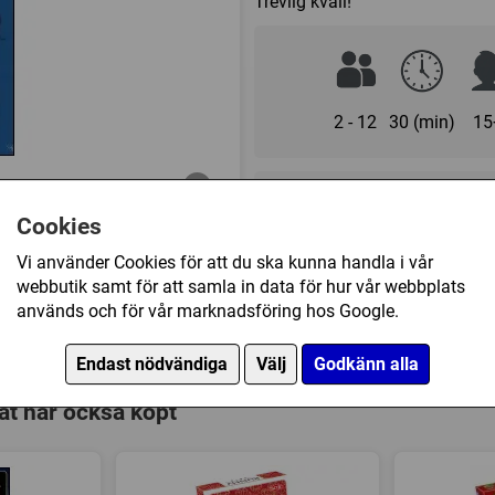
Trevlig kväll!
2 - 12
30 (min)
15
85 kr
Cookies
Vi använder Cookies för att du ska kunna handla i vår
Ej tillgänglig
webbutik samt för att samla in data för hur vår webbplats
används och för vår marknadsföring hos Google.
Övrig information
Endast nödvändiga
Välj
Godkänn alla
Speltyp:
Vuxen/partyspel
t har också köpt
Kategori:
Frågor
Tillverkare:
Tactic
Länkar:
Regler
,
Tillverkaren