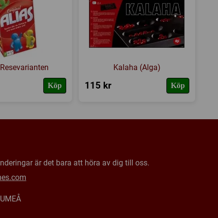
: Resevarianten
Kalaha (Alga)
115 kr
Köp
Köp
deringar är det bara att höra av dig till oss.
mes.com
0 UMEÅ