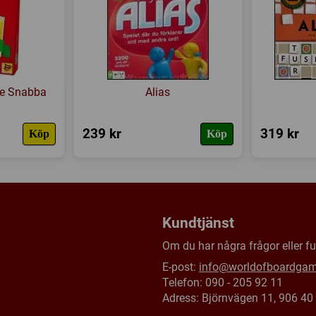
Försälj. rank:
17121/18139
re Snabba
Alias
239 kr
319 kr
Köp
Köp
Kundtjänst
Om du har några frågor eller fun
E-post:
info@worldofboardga
Telefon: 090 - 205 92 11
Adress: Björnvägen 11, 906 4