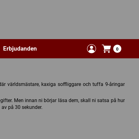
Erbjudanden
0
där världsmästare, kaxiga soffliggare och tuffa 9-åringar
pgifter. Men innan ni börjar läsa dem, skall ni satsa på hur
a av på 30 sekunder.
r en gemensam nämnare. Hur många vågar ni satsa på att