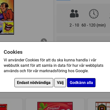
hitta?
Tala baklänges
Lista ut så många ord som mö
möjliga?
2 - 10
60 - 120 (min)
Ord-Pyttipanna
Bilda ett så långt ord som möj
att kunna bilda ett ord på 6 ell
289 kr
Kropp mot kropp
Cookies
På olika kort står olika krop
Ej tillgänglig
Vi använder Cookies för att du ska kunna handla i vår
Hand mot hand, axel mot mage,
webbutik samt för att samla in data för hur vår webbplats
utan att ramla eller fastna i v
används och för vår marknadsföring hos Google.
Ett är säkert, så här har du aldri
Övrig information
Endast nödvändiga
Välj
Godkänn alla
Speltyp:
Familjespel
,
Vuxen/
 också köpt
Kategori:
Ord
,
Frågor
,
Finger
Tillverkare:
Användbart Lite
Länkar:
BoardGameGeek