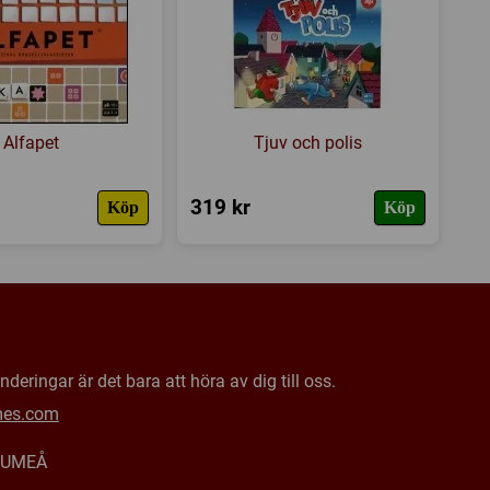
Alfapet
Tjuv och polis
319 kr
Köp
Köp
deringar är det bara att höra av dig till oss.
mes.com
0 UMEÅ