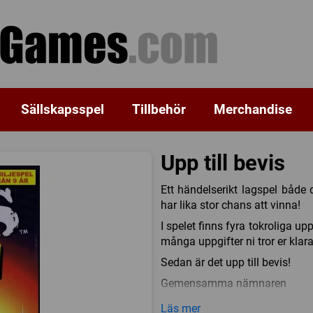
Sällskapsspel
Tillbehör
Merchandise
Upp till bevis
Ett händelserikt lagspel både 
har lika stor chans att vinna!
I spelet finns fyra tokroliga up
många uppgifter ni tror er klar
Sedan är det upp till bevis!
Gemensamma nämnaren
På ett kort står 14 ord. 7 ha
Läs mer