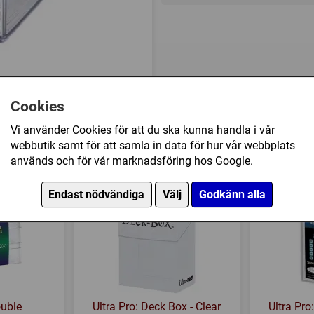
Cookies
Vi använder Cookies för att du ska kunna handla i vår
webbutik samt för att samla in data för hur vår webbplats
d Card Storage Case (50 Kort) har också köpt
används och för vår marknadsföring hos Google.
Endast nödvändiga
Välj
Godkänn alla
uble
Ultra Pro: Deck Box - Clear
Ultra Pro