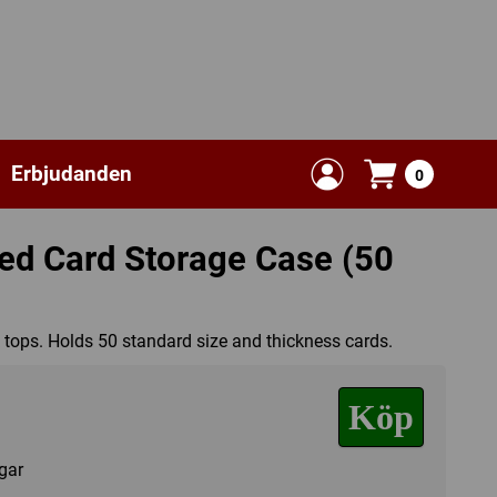
Erbjudanden
0
ged Card Storage Case (50
k tops. Holds 50 standard size and thickness cards.
Köp
agar