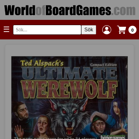
☰
Sök
0