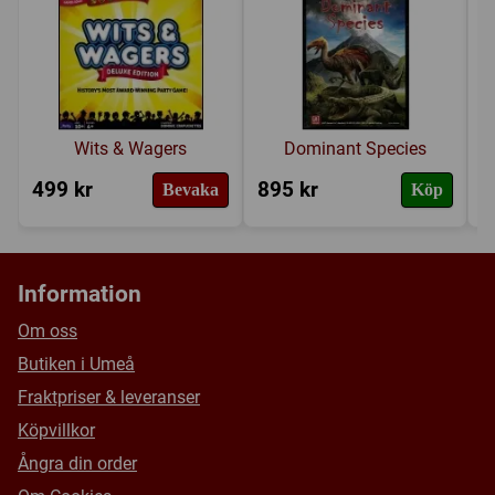
Försälj. rank:
17051/18139
Wits & Wagers
Dominant Species
499 kr
895 kr
3
Bevaka
Köp
Information
Om oss
Butiken i Umeå
Fraktpriser & leveranser
Köpvillkor
Ångra din order