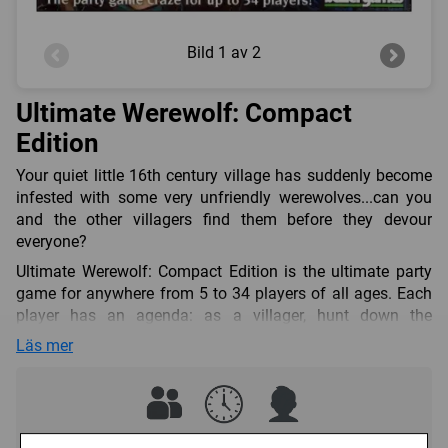
Bild
1 av 2
Ultimate Werewolf: Compact
Edition
Your quiet little 16th century village has suddenly become
infested with some very unfriendly werewolves...can you
and the other villagers find them before they devour
everyone?
Ultimate Werewolf: Compact Edition is the ultimate party
game for anywhere from 5 to 34 players of all ages. Each
player has an agenda: as a villager, hunt down the
werewolves; as a werewolf, convince the other villagers
Läs mer
that you're innocent, while secretly dining on those same
villagers each night. Dozens of special roles are available
to help both the villagers and the werewolves achieve their
goals while thwarting their opponents.