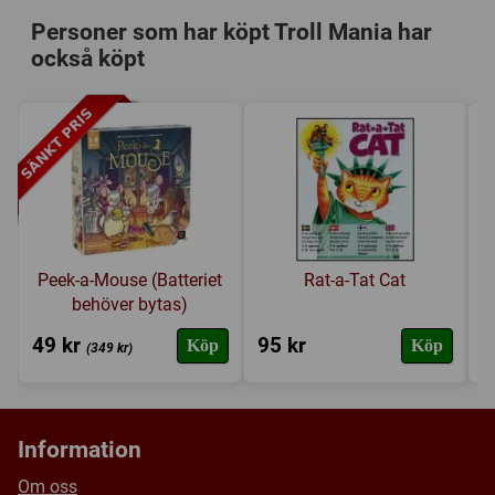
Speltyp:
Barnspel
53 Broklossar
Personer som har köpt Troll Mania har
Kategori:
Fingerfärdighet
,
Mönster (Se / Göra)
4 Olikfärgade getter
också köpt
Tillverkare:
Övriga
1 Troll
Länkar:
Tillverkarens hemsida
1 Hacka
Försälj. rank:
126/18137
1 Vit tärning
1 Grön tärning
1 Mall i papp
Ett ark klistermärken
Regler och instruktioner
Peek-a-Mouse (Batteriet
Rat-a-Tat Cat
behöver bytas)
49 kr
95 kr
1
Köp
Köp
(349 kr)
Information
Om oss