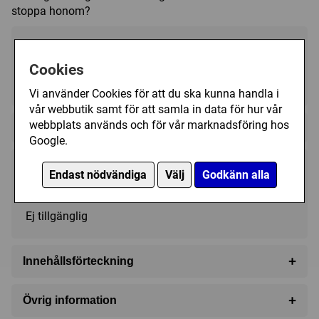
stoppa honom?
Cookies
2 - 5
20 (min)
6+
Vi använder Cookies för att du ska kunna handla i
vår webbutik samt för att samla in data för hur vår
webbplats används och för vår marknadsföring hos
Regelspråk:
Google.
219 kr
Endast nödvändiga
Välj
Godkänn alla
Utgått
Ej tillgänglig
+
Innehållsförteckning
2 Blå brobågar
+
Övrig information
2 Ramper