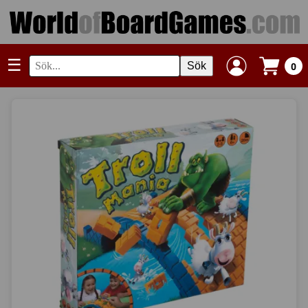
☰
Sök
0