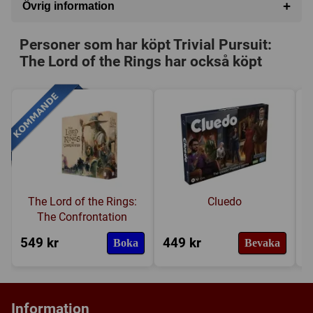
+
Övrig information
Speltyp:
Familjespel
Personer som har köpt Trivial Pursuit:
Serie:
Trivial Pursuit (TP)
The Lord of the Rings har också köpt
Kategori:
Frågor
Tillverkare:
Parker Brothers
Länkar:
Tillverkarens hemsida
Försälj. rank:
16955/18139
The Lord of the Rings:
Cluedo
The Confrontation
549 kr
449 kr
6
Boka
Bevaka
Information