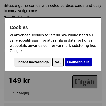
Bitesize game comes with coloured dice, cards and easy-
to-carry wedge case
Fun-filled family game
Cookies
Vi använder Cookies för att du ska kunna handla i
vår webbutik samt för att samla in data för hur vår
2 - 4
?
?
webbplats används och för vår marknadsföring hos
Google.
Regelspråk:
Endast nödvändiga
Välj
Godkänn alla
★★★★★★★★★★
★★★★★★★★★★
149 kr
Utgått
Ej tillgänglig