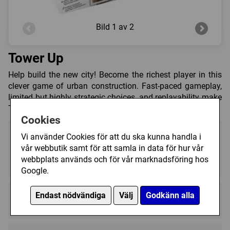
Bild
1 av 2
Tower Up
Help build the new city! Become the richest player in this
clever game of urban construction. Fast-paced gameplay,
limited but highly strategic choices, and replayability make
Tower Up your new favorite family game.
Cookies
Vi använder Cookies för att du ska kunna handla i
vår webbutik samt för att samla in data för hur vår
webbplats används och för vår marknadsföring hos
2 - 4
30 - 45 (min)
8+
Google.
Regelspråk:
Endast nödvändiga
Välj
Godkänn alla
★★★★★★★★★★
★★★★★★★★★★