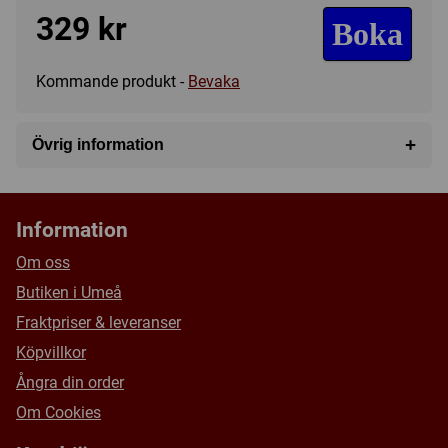
329 kr
Boka
Kommande produkt -
Bevaka
+
Övrig information
Speltyp:
Familjespel
,
Strategispel
Kategori:
Stadbyggande
Information
Tillverkare:
Pegasus Spiele
Om oss
Länkar:
BoardGameGeek
Butiken i Umeå
Försälj. rank:
16830/18137
Fraktpriser & leveranser
Köpvillkor
Ångra din order
Om Cookies