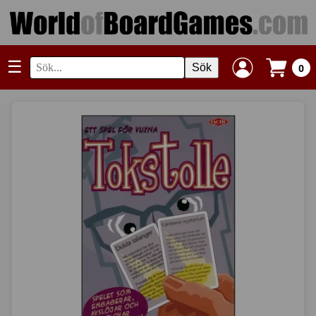
☰
Sök
0