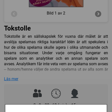
Bild
1 av 2
Tokstolle
Tokstolle är en sällskapslek för vuxna där målet är att
avslöja spelarnas riktiga karaktär! Idén är att spekulera i
hur de olika spelarna skulle agera i olika utmanande och
bisarra situationer. Under varje omgång fungerar en
spelare som en analytiker och en annan spelare som
avses. Analytikern får inte veta vem av spelarna som avses
– honom/henne väljer de andra spelarna ut av alla som är
med i spelet. Analytikern ska räkna ut vem av spelarna
Läs mer
som avses efter att han/hon har hört hur de andra
spelarna beskriver hur denna person t ex skulle agera efter
att ett mord har skett! Nervkittlande moment ingår i detta
spel, där alla utsätts för en eller flera djupanalyser.
Tokstolle är spelet för dem som vill veta vad de andra
3 - 8
30 - 60 (min)
15+
egentligen tycker och tänker om henne eller honom!