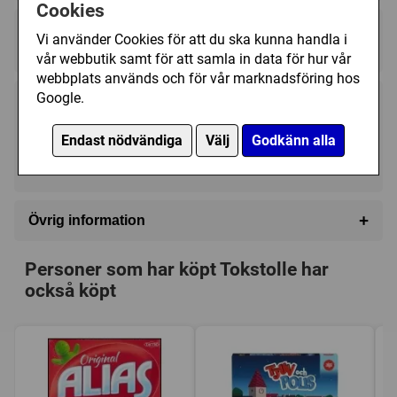
Cookies
Regelspråk:
Vi använder Cookies för att du ska kunna handla i
★★★★★★★★★★
★★★★★★★★★★
vår webbutik samt för att samla in data för hur vår
webbplats används och för vår marknadsföring hos
Google.
149 kr
Utgått
Endast nödvändiga
Välj
Godkänn alla
Ej tillgänglig
+
Övrig information
Speltyp:
Vuxen/partyspel
Personer som har köpt Tokstolle har
Kategori:
Frågor
också köpt
Tillverkare:
Tactic
Försälj. rank:
16787/18137