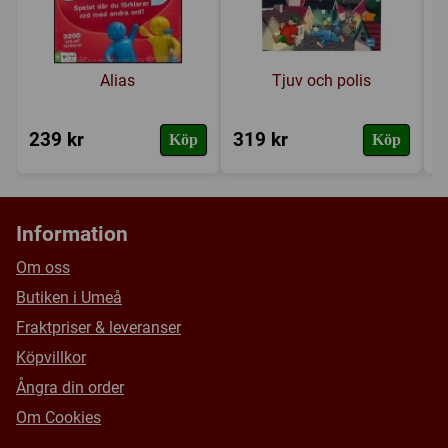
Alias
Tjuv och polis
239 kr
319 kr
2
Köp
Köp
Information
Om oss
Butiken i Umeå
Fraktpriser & leveranser
Köpvillkor
Ångra din order
Om Cookies