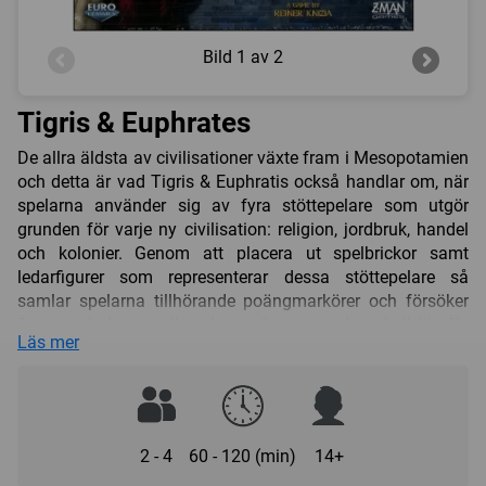
Bild
1 av 2
Tigris & Euphrates
De allra äldsta av civilisationer växte fram i Mesopotamien
och detta är vad Tigris & Euphratis också handlar om, när
spelarna använder sig av fyra stöttepelare som utgör
grunden för varje ny civilisation: religion, jordbruk, handel
och kolonier. Genom att placera ut spelbrickor samt
ledarfigurer som representerar dessa stöttepelare så
samlar spelarna tillhörande poängmarkörer och försöker
finna en balans mellan dem, när man sedan skall jämför
Läs mer
antalet insamlade poäng men bara räkna den hög som
man har minst antalet markörer av!
Förberedelser
Spelplanen placeras ut och man lägger en tempelbricka på
2 - 4
60 - 120 (min)
14+
de uppmärkta platserna, tillsammans med en skattmarkör
ovanpå brickan.