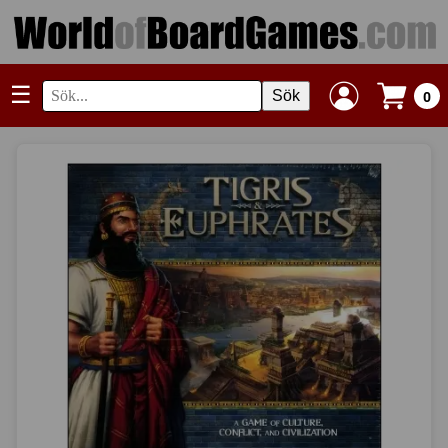
☰
Sök
0