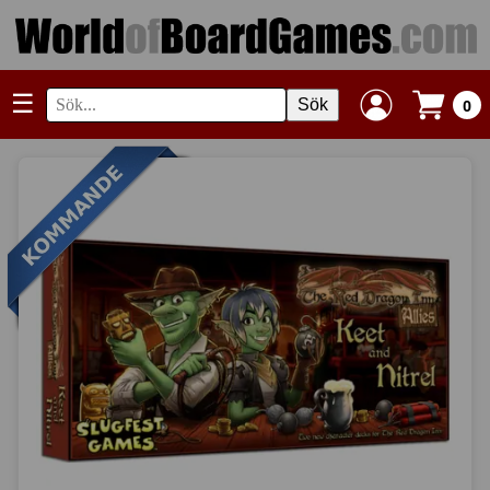
☰
Sök
0