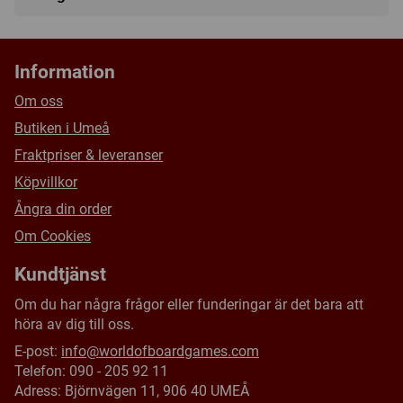
18 Keet Artifact-kort
Speltyp:
Kortspel
,
Vuxen/partyspel
60 Nitrel Kort
Kategori:
Fantasy
,
Humor
,
Medeltiden
18 Nitrel Bombkort
Information
Tillverkare:
Slugfest games
23 Myntmarkörer
Om oss
Länkar:
BoardGameGeek
2 Alkoholmarkörer
Butiken i Umeå
Försälj. rank:
16523/18137
2 Fortitude-markörer
Fraktpriser & leveranser
Köpvillkor
Ångra din order
Om Cookies
Kundtjänst
Om du har några frågor eller funderingar är det bara att
höra av dig till oss.
E-post:
info@worldofboardgames.com
Telefon: 090 - 205 92 11
Adress: Björnvägen 11, 906 40 UMEÅ