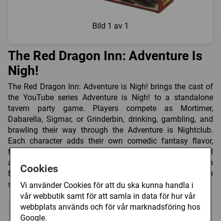
Bild
1 av 1
The Red Dragon Inn: Adventure Is
Nigh!
The Red Dragon Inn: Adventure is Nigh! brings the cast of
the YouTube series Adventure is Nigh! to a standalone
tavern party game. Players compete as Mortimer,
Dabarella, Sigmar, or Grinderbin, drinking, gambling, and
brawling their way through the Adventure is Nightclub.
Each character adds their own comedic fantasy flavor,
from con artistry and war-chef cleric tricks to celestial
archery and questionable magic items. Play it on its own
Cookies
for 2 to 4 players or combine it with other Red Dragon Inn
sets for even more mayhem.
Vi använder Cookies för att du ska kunna handla i
vår webbutik samt för att samla in data för hur vår
webbplats används och för vår marknadsföring hos
Google.