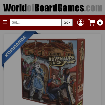
☰
Sök
0