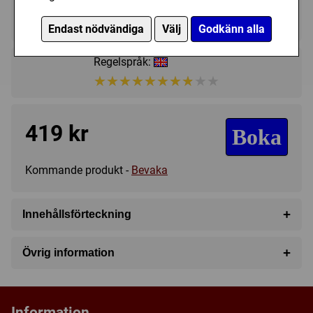
2 - 4
?
13+
Endast nödvändiga
Välj
Godkänn alla
Regelspråk:
★★★★★★★★★★
★★★★★★★★★★
419 kr
Boka
Kommande produkt -
Bevaka
+
Innehållsförteckning
40-card Mortimer Deck
+
Övrig information
10-card Consequence Deck
Speltyp:
Kortspel
8 Lie Tokens
Kategori:
Fighting
,
Variabla spelare
,
Fantasy
40-card Dabarella Deck
Information