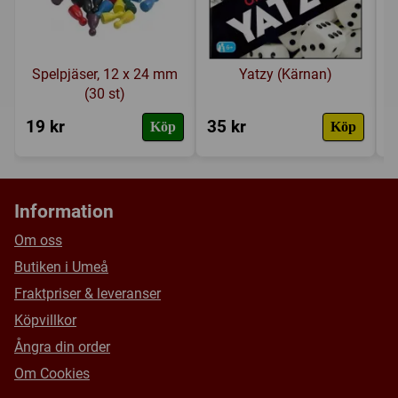
Spelpjäser, 12 x 24 mm
Yatzy (Kärnan)
(30 st)
19 kr
35 kr
2
Köp
Köp
Information
Om oss
Butiken i Umeå
Fraktpriser & leveranser
Köpvillkor
Ångra din order
Om Cookies