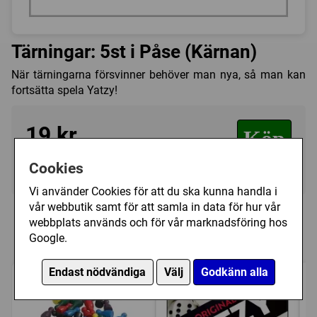
Tärningar: 5st i Påse (Kärnan)
När tärningarna försvinner behöver man nya, så man kan
fortsätta spela Yatzy!
19 kr
Köp
Cookies
I lager, leveranstid 1-3 vardagar
Vi använder Cookies för att du ska kunna handla i
vår webbutik samt för att samla in data för hur vår
Personer som har köpt Tärningar: 5st i
webbplats används och för vår marknadsföring hos
Påse (Kärnan) har också köpt
Google.
Endast nödvändiga
Välj
Godkänn alla