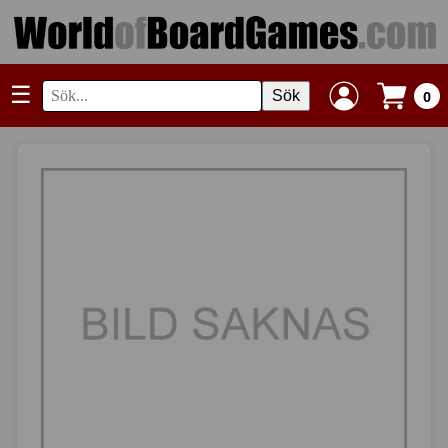
☰
Sök
0