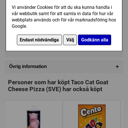
Regelspråk:
Vi använder Cookies för att du ska kunna handla i
★★★★★★★★★★
★★★★★★★★★★
vår webbutik samt för att samla in data för hur vår
webbplats används och för vår marknadsföring hos
Google.
175 kr
Köp
Endast nödvändiga
Välj
Godkänn alla
I lager, leveranstid 1-3 vardagar
+
Övrig information
Speltyp:
Kortspel
,
Barnspel
,
Vuxen/partyspel
Personer som har köpt Taco Cat Goat
Kategori:
Realtid
,
Mönster (Se / Göra)
Cheese Pizza (SVE) har också köpt
Tillverkare:
Lautapelit
Länkar:
BoardGameGeek
Försälj. rank:
481/18137