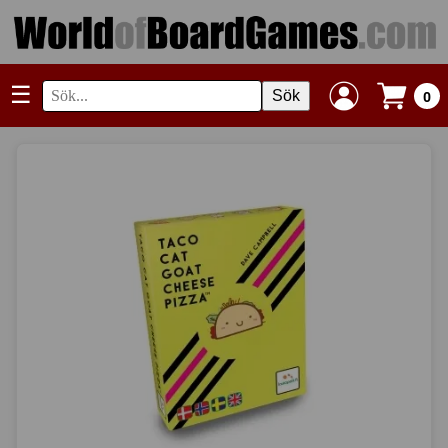
☰
Sök
0