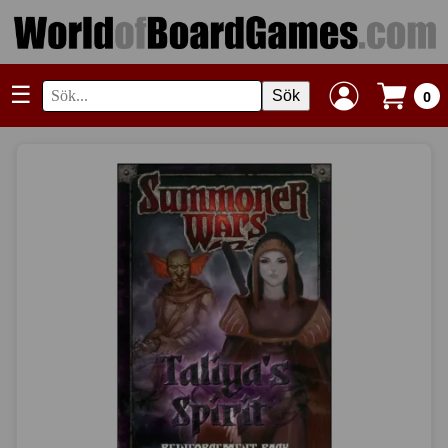
☰
Sök
0