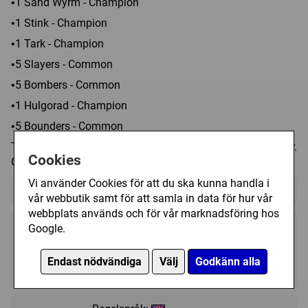
•1 Sand Wyrm - Champion
•1 Stink - Champion
•1 Tark - Champion
•5 Slayers - Common
•5 Bombers - Common
•1 Hulgorad - Champion
•5 Bounders - Common
The circling crows cry out as more warriors join the war.
Cookies
Choose your weapons and prepare for glory!
Vi använder Cookies för att du ska kunna handla i
Detta är en expansion till:
Summoner Wars - Master Set
vår webbutik samt för att samla in data för hur vår
webbplats används och för vår marknadsföring hos
Google.
Endast nödvändiga
Välj
Godkänn alla
2 - 4
30 (min)
9+