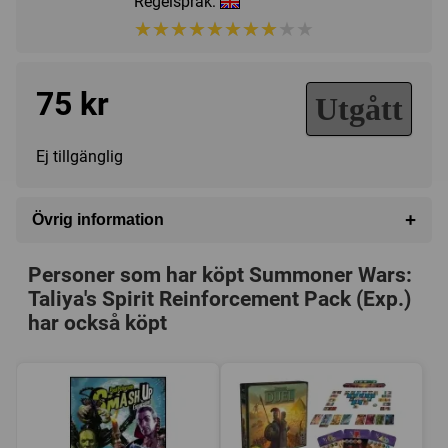
Regelspråk:
★★★★★★★★★★
★★★★★★★★★★
75 kr
Utgått
Ej tillgänglig
+
Övrig information
Speltyp:
Kortspel
Personer som har köpt Summoner Wars:
Serie:
Summoner Wars
Taliya's Spirit Reinforcement Pack (Exp.)
Kategori:
Fantasy
,
Fighting
,
Tärning
,
Rutsystem
,
Hand
har också köpt
management
,
Variabla spelare
Tillverkare:
Plaid Hat Games
Länkar:
Tillverkarens hemsida
,
BoardGameGeek
Försälj. rank:
15822/18138