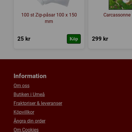
100 st Zip-påsar 100 x 150
Carcassonne 
mm
25 kr
299 kr
Köp
Information
Om oss
Butiken i Umeå
Fraktpriser & leveranser
Köpvillkor
Ångra din order
Om Cookies