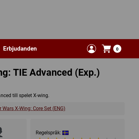
Erbjudanden
0
ng: TIE Advanced (Exp.)
ced till spelet X-wing.
r Wars X-Wing: Core Set (ENG)
Regelspråk: