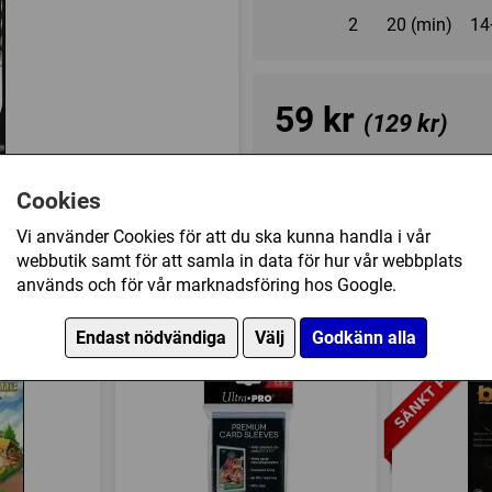
2
20 (min)
14
59 kr
(129 kr)
Ej tillgänglig
Cookies
Vi använder Cookies för att du ska kunna handla i vår
Övrig information
webbutik samt för att samla in data för hur vår webbplats
används och för vår marknadsföring hos Google.
Speltyp:
Krigsspel
 TIE Advanced (Exp.) (SVE) har också köpt
Kategori:
Luftfart
,
Figurer
,
Fi
Endast nödvändiga
Välj
Godkänn alla
Inringning
,
Tärning
,
Punkt til
spelare
Tillverkare:
Fantasy Flight
Länkar:
BoardGameGeek
Försälj. rank:
15128/18139