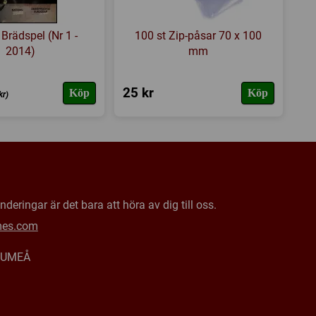
 Brädspel (Nr 1 -
100 st Zip-påsar 70 x 100
2014)
mm
25 kr
Köp
Köp
kr)
deringar är det bara att höra av dig till oss.
mes.com
0 UMEÅ