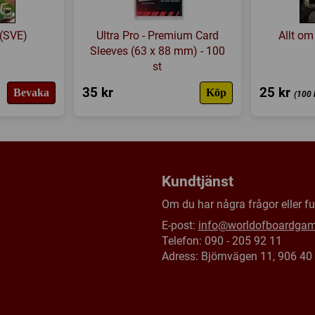
(SVE)
Ultra Pro - Premium Card
Allt om
Sleeves (63 x 88 mm) - 100
st
35 kr
25 kr
Bevaka
Köp
(100 
Kundtjänst
Om du har några frågor eller fun
E-post:
info@worldofboardga
Telefon: 090 - 205 92 11
Adress: Björnvägen 11, 906 4