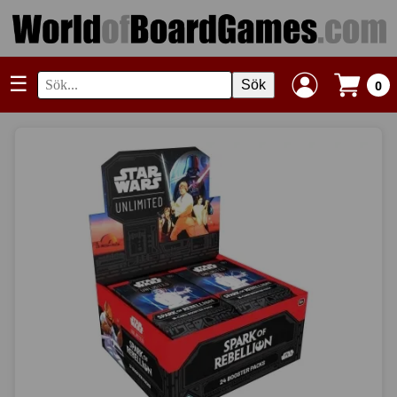
☰
Sök
0