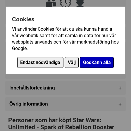
?
?
?
Cookies
Vi använder Cookies för att du ska kunna handla i
Regelspråk:
vår webbutik samt för att samla in data för hur vår
webbplats används och för vår marknadsföring hos
Google.
1195 kr
Bevaka
Endast nödvändiga
Välj
Godkänn alla
Tillfälligt slut
+
Innehållsförteckning
24 Booster Pack (16 Kort/Booster)
+
Övrig information
Speltyp:
Kortspel
Personer som har köpt Star Wars:
Serie:
Star Wars: Unlimited (TCG)
Unlimited - Spark of Rebellion Booster