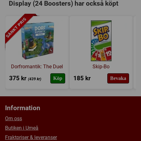
Kategori:
2-spelare
,
Film / TV / Radio
,
Krig
Display (24 Boosters) har också köpt
Tillverkare:
Fantasy Flight Games
Försälj. rank:
1100/18137
Dorfromantik: The Duel
Skip-Bo
375 kr
185 kr
1
Köp
Bevaka
(439 kr)
Information
Om oss
Butiken i Umeå
Fraktpriser & leveranser