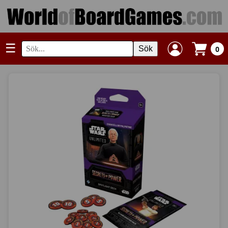
☰
Sök
0