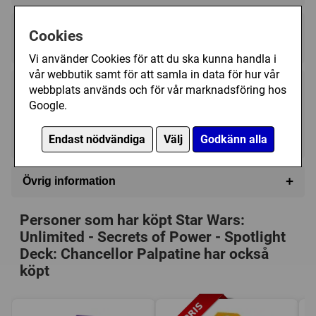
Regelspråk:
Cookies
★★★★★★★★★★
★★★★★★★★★★
Vi använder Cookies för att du ska kunna handla i
vår webbutik samt för att samla in data för hur vår
webbplats används och för vår marknadsföring hos
249 kr
Bevaka
Google.
Tillfälligt slut
Endast nödvändiga
Välj
Godkänn alla
+
Övrig information
Speltyp:
Kortspel
Personer som har köpt Star Wars:
Serie:
Star Wars: Unlimited (TCG)
Unlimited - Secrets of Power - Spotlight
Kategori:
2-spelare
,
Rymden
,
Science Fiction
Deck: Chancellor Palpatine har också
Tillverkare:
Fantasy Flight Games
köpt
Länkar:
Tillverkarens hemsida
,
BoardGameGeek
Försälj. rank:
863/18139