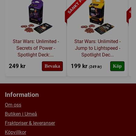
Star Wars: Unlimited -
Star Wars: Unlimited -
Secrets of Power -
Jump to Lightspeed -
Spotlight Deck:...
Spotlight Dec...
249 kr
199 kr
1
Bevaka
Köp
(249 kr)
Information
Om oss
Butiken i Umeå
Fraktpriser & leveranser
Köpvillkor